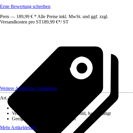
Erste Bewertung schreiben
Preis — 189,99 € * Alle Preise inkl. MwSt. und ggf. zzgl.
Versandkosten pro ST
189,99 €
*
/
ST
Weitere Artikel des Verkäufers
Art.-Nr.
12626426
Ausführung
:
Einbauspüle
Ventilausstattung
:
3 ½" Körbchenventil, handbetätigt
Geeignet für
:
Unterschrank 40 cm
Mehr Artikeldetails