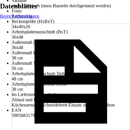
Variante
Datenblätter
ohne Hahnloch (muss Bauseits durchgestanzt werden)
Form
Bereich überspringen
Rechteckig
Beckengröße (HxBxT)
34x40x20
Arbeitsplattenausschnitt (BxT)
36x48
Außenmaß (BxT)
36x48
Außenmaß Breite
38 cm
Außenmaß Tiefe
50 cm
Arbeitsplattenausschnitt Tiefe
48 cm
Arbeitsplattenausschnitt Breite
38 cm
Im Lieferumfang enthalten
Ablauf und Überlaufgarnitur, Einbauspülbecken,
Küchenarmatur, Schneidebrett-Einsatz aus Holz, Siphon
EAN
5905683179942