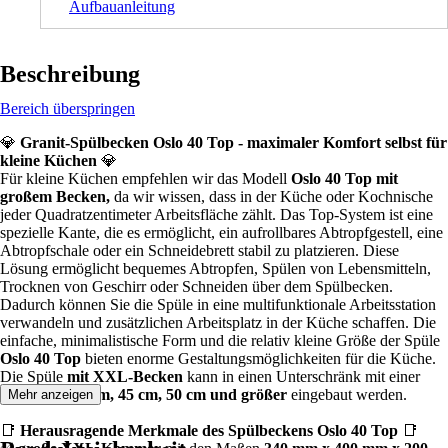
Aufbauanleitung
Beschreibung
Bereich überspringen
💎
Granit-Spülbecken Oslo 40 Top - maximaler Komfort selbst für
kleine Küchen
💎
Für kleine Küchen empfehlen wir das Modell
Oslo 40 Top mit
großem Becken,
da wir wissen, dass in der Küche oder Kochnische
jeder Quadratzentimeter Arbeitsfläche zählt. Das Top-System ist eine
spezielle Kante, die es ermöglicht, ein aufrollbares Abtropfgestell, eine
Abtropfschale oder ein Schneidebrett stabil zu platzieren. Diese
Lösung ermöglicht bequemes Abtropfen, Spülen von Lebensmitteln,
Trocknen von Geschirr oder Schneiden über dem Spülbecken.
Dadurch können Sie die Spüle in eine multifunktionale Arbeitsstation
verwandeln und zusätzlichen Arbeitsplatz in der Küche schaffen. Die
einfache, minimalistische Form und die relativ kleine Größe der Spüle
Oslo 40 Top
bieten enorme Gestaltungsmöglichkeiten für die Küche.
Die Spüle
mit XXL-Becken
kann in einen Unterschränk mit einer
Breite von
40 cm, 45 cm, 50 cm und größer
eingebaut werden.
Mehr anzeigen
📑
Herausragende Merkmale des Spülbeckens Oslo 40 Top
📑