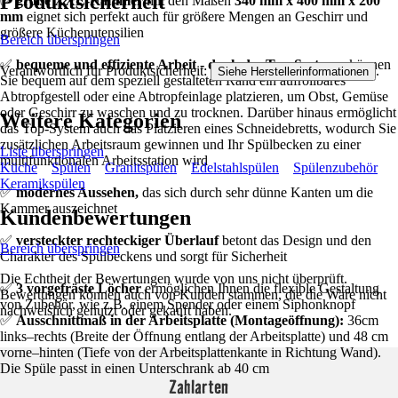
Produktsicherheit
✅
große XXL-Kammer
mit den Maßen
340 mm x 400 mm x 200
mm
eignet sich perfekt auch für größere Mengen an Geschirr und
größere Küchenutensilien
Bereich überspringen
✅
bequeme und effiziente Arbeit - dank des Top-Systems,
können
Verantwortlich für Produktsicherheit:
.
Siehe Herstellerinformationen
Sie bequem auf dem speziell gestalteten Rand ein aufrollbares
Abtropfgestell oder eine Abtropfeinlage platzieren, um Obst, Gemüse
oder Geschirr zu waschen und zu trocknen. Darüber hinaus ermöglicht
Weitere Kategorien
das Top-System auch das Platzieren eines Schneidebretts, wodurch Sie
zusätzlichen Arbeitsraum gewinnen und Ihr Spülbecken zu einer
Liste überspringen
multifunktionalen Arbeitsstation wird
Küche
Spülen
Granitspülen
Edelstahlspülen
Spülenzubehör
Keramikspülen
✅
modernes Aussehen,
das sich durch sehr dünne Kanten um die
Kammer auszeichnet
Kundenbewertungen
✅
versteckter rechteckiger Überlauf
betont das Design und den
Bereich überspringen
Charakter des Spülbeckens und sorgt für Sicherheit
Die Echtheit der Bewertungen wurde von uns nicht überprüft.
✅
3 vorgefräste Löcher
ermöglichen Ihnen die flexible Gestaltung
Bewertungen können auch von Kunden stammen, die die Ware nicht
von Zubehör, wie z.B. einem Spender oder einem Siphonknopf
nachweislich genutzt oder gekauft haben.
✅
Ausschnittmaß in der Arbeitsplatte (Montageöffnung):
36cm
links–rechts (Breite der Öffnung entlang der Arbeitsplatte) und 48 cm
vorne–hinten (Tiefe von der Arbeitsplattenkante in Richtung Wand).
Die Spüle passt in einen Unterschrank ab 40 cm
Zahlarten