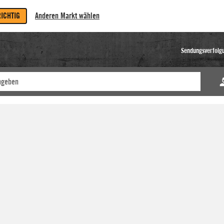
RICHTIG
Anderen Markt wählen
Sendungsverfolg