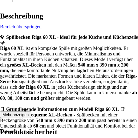
Beschreibung
Bereich überspringen
💎
Spülbecken Riga 60 XL - ideal für jede Küche und Küchenzeile
💎
Riga 60 XL
ist ein kompakte Spüle mit großen Möglichkeiten. Er
wurde speziell für Personen entworfen, die Minimalismus und
Funktionalität in ihren Küchen schätzen. Dieses Modell verfügt über
ein
großes XL-Becken
mit den Maßen
540 mm x 390 mm x 200
mm,
die eine komfortable Nutzung bei täglichen Herausforderungen
gewährleistet. Die markanten Formen und klaren Linien, die der
Riga-
Serie
Einzigartigkeit und Ausdrucksstärke verleihen, sorgen dafür,
dass sich der
Riga 60 XL
in jedes Küchendesign einfügt und nur
wenig Arbeitsfläche beansprucht. Die Spüle kann in Unterschränke
ab
60, 80, 100 cm und größer
eingebaut werden.
📑
Grundlegende Informationen zum Modell Riga 60 XL
📑
✅
große und bequeme XL-Becken -
Spülbecken mit einer
Mehr anzeigen
Beckengröße von
540 mm x 390 mm x 200 mm
passt bereits in einen
Unterschränk ab
60 cm
und bietet Funktionalität und Komfort bei der
Produktsicherheit
Nutzung