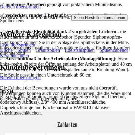
✅
modernes Aussehen
geprägt von praktischem Minimalismus
Bereich überspringen
✅
verdeckter runder Überlauf
betont das modernes Design des
Verantwortlich für Produktsicherheit:
.
Siehe Herstellerinformationen
Spülbeckens
✅
gestalterische Flexibilität dank 2 vorgefrästen Löchern -
die
Weitere Kategorien
Küchenarmatur und weiteres Zubehör (Spender, Siphonstopfen-
Drehknopf) können Sie in der Ablage des Spülbeckens in der Mitte,
Liste überspringen
links oder rechts installieren. Das mittlere Loch ist für Ihren Komfort
Küche
Spülen
Granitspülen
Edelstahlspülen
Spülenzubehör
durchgebohrt
Keramikspülen
✅
Ausschnittmaß in der Arbeitsplatte (Montageöffnung):
56cm
links–rechts (Breite der Öffnung entlang der Arbeitsplatte) und 48 cm
Kundenbewertungen
vorne–hinten (Tiefe von der Arbeitsplattenkante in Richtung Wand).
Die Spüle passt in einen Unterschrank ab 60 cm
Bereich überspringen
Die Echtheit der Bewertungen wurde von uns nicht überprüft.
Im Set
Bewertungen können auch von Kunden stammen, die die Ware nicht
Riga 60, Ablaufgarnitur komplett (hochwertiger Siphon, Überlauf,
nachweislich genutzt oder gekauft haben.
dodatkowy Abfluss), 3/8“ 400 mm Anschlussschläuche,
Doppeldichtringe und Küchenarmatur BW9010 inklusive
Anschlussschläuchen.
Zahlarten