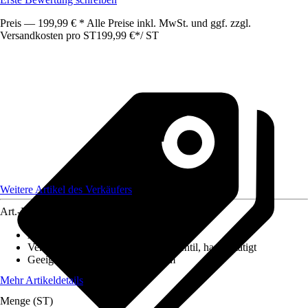
Preis — 199,99 € * Alle Preise inkl. MwSt. und ggf. zzgl.
Versandkosten pro ST
199,99 €
*
/
ST
Weitere Artikel des Verkäufers
Art.-Nr.
12626655
Ausführung
:
Einbauspüle
Ventilausstattung
:
3 ½" Körbchenventil, handbetätigt
Geeignet für
:
Unterschrank 60 cm
Mehr Artikeldetails
Menge (ST)