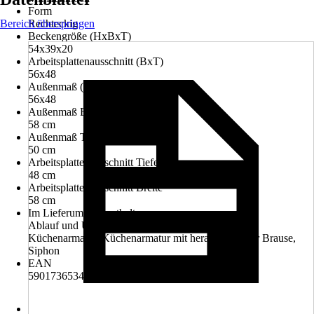
Form
Bereich überspringen
Rechteckig
Beckengröße (HxBxT)
54x39x20
Arbeitsplattenausschnitt (BxT)
56x48
Außenmaß (BxT)
56x48
Außenmaß Breite
58 cm
Außenmaß Tiefe
50 cm
Arbeitsplattenausschnitt Tiefe
48 cm
Arbeitsplattenausschnitt Breite
58 cm
Im Lieferumfang enthalten
Ablauf und Überlaufgarnitur, Einbauspülbecken,
Küchenarmatur, Küchenarmatur mit herausziehbarer Brause,
Siphon
EAN
5901736534317