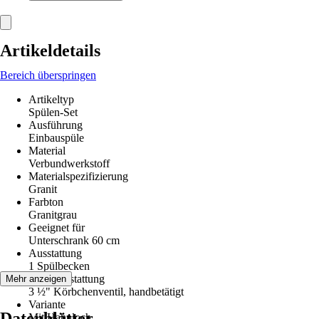
Artikeldetails
Bereich überspringen
Artikeltyp
Spülen-Set
Ausführung
Einbauspüle
Material
Verbundwerkstoff
Materialspezifizierung
Granit
Farbton
Granitgrau
Geeignet für
Unterschrank 60 cm
Ausstattung
1 Spülbecken
Ventilausstattung
Mehr anzeigen
3 ½" Körbchenventil, handbetätigt
Variante
Datenblätter
Mit Hahnloch