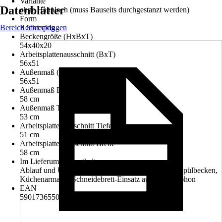
Variante
Datenblätter
ohne Hahnloch (muss Bauseits durchgestanzt werden)
Form
Bereich überspringen
Rechteckig
Beckengröße (HxBxT)
54x40x20
Arbeitsplattenausschnitt (BxT)
56x51
Außenmaß (BxT)
56x51
Außenmaß Breite
58 cm
Außenmaß Tiefe
53 cm
Arbeitsplattenausschnitt Tiefe
51 cm
Arbeitsplattenausschnitt Breite
58 cm
Im Lieferumfang enthalten
Ablauf und Überlaufgarnitur, Abtropfmatte, Einbauspülbecken,
Küchenarmatur, Schneidebrett-Einsatz aus Holz, Siphon
EAN
5901736550102