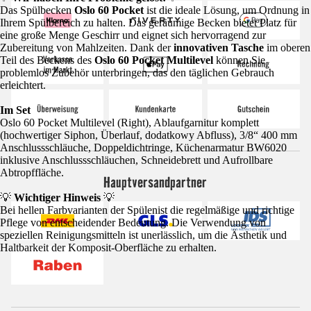
Das Spülbecken
Oslo 60 Pocket
ist die ideale Lösung, um Ordnung in
Ihrem Spülbereich zu halten. Das geräumige Becken bietet Platz für
eine große Menge Geschirr und eignet sich hervorragend zur
Zubereitung von Mahlzeiten. Dank der
innovativen Tasche
im oberen
Teil des Beckens des
Oslo 60 Pocket Multilevel
können Sie
problemlos Zubehör unterbringen, das den täglichen Gebrauch
erleichtert.
Im Set
Oslo 60 Pocket Multilevel (Right), Ablaufgarnitur komplett
(hochwertiger Siphon, Überlauf, dodatkowy Abfluss), 3/8“ 400 mm
Anschlussschläuche, Doppeldichtringe, Küchenarmatur BW6020
inklusive Anschlussschläuchen, Schneidebrett und Aufrollbare
Abtropffläche.
Hauptversandpartner
💡
Wichtiger Hinweis
💡
Bei hellen Farbvarianten der Spülenist die regelmäßige und richtige
Pflege von entscheidender Bedeutung. Die Verwendung von
speziellen Reinigungsmitteln ist unerlässlich, um die Ästhetik und
Haltbarkeit der Komposit-Oberfläche zu erhalten.