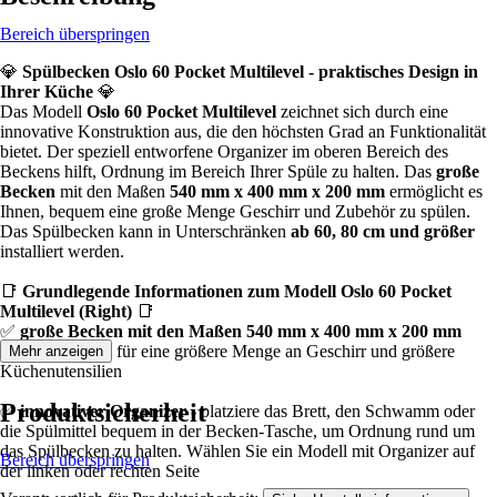
Bereich überspringen
💎
Spülbecken Oslo 60 Pocket Multilevel - praktisches Design in
Ihrer Küche
💎
Das Modell
Oslo 60 Pocket Multilevel
zeichnet sich durch eine
innovative Konstruktion aus, die den höchsten Grad an Funktionalität
bietet. Der speziell entworfene Organizer im oberen Bereich des
Beckens hilft, Ordnung im Bereich Ihrer Spüle zu halten. Das
große
Becken
mit den Maßen
540 mm x 400 mm x 200 mm
ermöglicht es
Ihnen, bequem eine große Menge Geschirr und Zubehör zu spülen.
Das Spülbecken kann in Unterschränken
ab 60, 80 cm und größer
installiert werden.
📑
Grundlegende Informationen zum Modell Oslo 60 Pocket
Multilevel (Right)
📑
✅
große Becken mit den Maßen 540 mm x 400 mm x 200 mm
eignet sich ideal für eine größere Menge an Geschirr und größere
Mehr anzeigen
Küchenutensilien
Produktsicherheit
✅
innovativer Organizer -
platziere das Brett, den Schwamm oder
die Spülmittel bequem in der Becken-Tasche, um Ordnung rund um
das Spülbecken zu halten. Wählen Sie ein Modell mit Organizer auf
Bereich überspringen
der linken oder rechten Seite