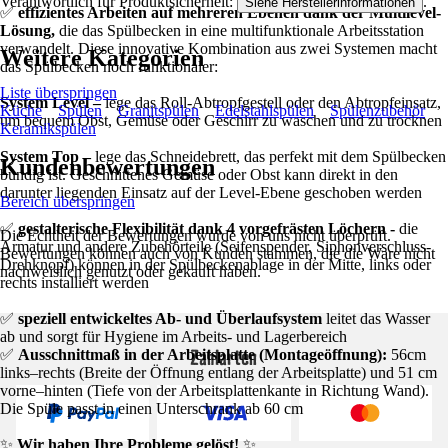
Verantwortlich für Produktsicherheit:
.
Siehe Herstellerinformationen
✅
effizientes Arbeiten auf mehreren Ebenen dank der Multilevel-
Lösung,
die das Spülbecken in eine multifunktionale Arbeitsstation
verwandelt. Diese innovative Kombination aus zwei Systemen macht
Weitere Kategorien
das Spülbecken noch funktionaler:
Liste überspringen
System Level –
lege das Roll-Abtropfgestell oder den Abtropfeinsatz,
Küche
Spülen
Granitspülen
Edelstahlspülen
Spülenzubehör
um bequem Obst, Gemüse oder Geschirr zu waschen und zu trocknen
Keramikspülen
System Top –
lege das Schneidebrett, das perfekt mit dem Spülbecken
Kundenbewertungen
bündig ist. Geschnittenes Gemüse oder Obst kann direkt in den
darunter liegenden Einsatz auf der Level-Ebene geschoben werden
Bereich überspringen
✅
gestalterische Flexibilität dank 4 vorgefrästen Löchern -
die
Die Echtheit der Bewertungen wurde von uns nicht überprüft.
Armatur und andere Zubehörteile (Seifenspender, Siphonverschluss-
Bewertungen können auch von Kunden stammen, die die Ware nicht
Drehknopf) können in der Spülbeckenablage in der Mitte, links oder
nachweislich genutzt oder gekauft haben.
rechts installiert werden
✅
speziell entwickeltes Ab- und Überlaufsystem
leitet das Wasser
ab und sorgt für Hygiene im Arbeits- und Lagerbereich
Zahlarten
✅
Ausschnittmaß in der Arbeitsplatte (Montageöffnung):
56cm
links–rechts (Breite der Öffnung entlang der Arbeitsplatte) und 51 cm
vorne–hinten (Tiefe von der Arbeitsplattenkante in Richtung Wand).
Die Spüle passt in einen Unterschrank ab 60 cm
✨
Wir haben Ihre Probleme gelöst!
✨