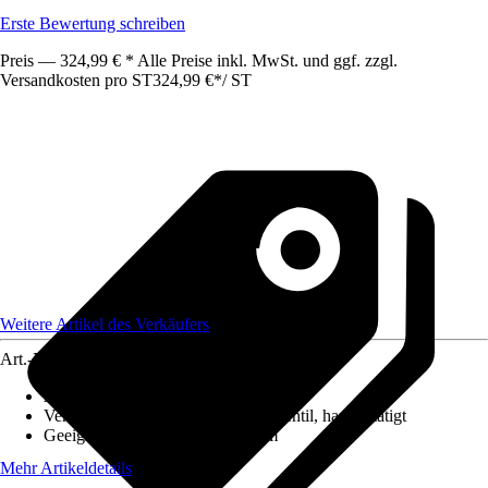
Erste Bewertung schreiben
Preis — 324,99 € * Alle Preise inkl. MwSt. und ggf. zzgl.
Versandkosten pro ST
324,99 €
*
/
ST
Weitere Artikel des Verkäufers
Art.-Nr.
12626507
Ausführung
:
Einbauspüle
Ventilausstattung
:
3 ½" Körbchenventil, handbetätigt
Geeignet für
:
Unterschrank 60 cm
Mehr Artikeldetails