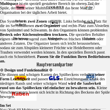
Multispace
ist ein speziell gestalteter Bereich im oberen Teil der
Spüle, der dank seiner Multifunktionalität das beste Maß an
Organisation bei der täglichen Arbeit bietet.
Das System ist in
zwei Zonen
unterteilt. Links befindet sich Platz für
die im Set enthaltenen
zwei Organizer
und rechts Platz zum Abstellen
von Spülmittel und Schwamm. In den Organisern können problemlos
Besteck oder Küchenutensilien trocknen.
Die speziellen Behälter
eignen sich hervorragend zum Ablegen von frischen Kräutern oder
anderen Zutaten. Die Organizer lassen sich leicht herausnehmen,
sodass sie zum Abspülen kleinerer Früchte wie Heidelbeeren oder
Trauben verwendet werden können. In den speziellen Bereich passt
auch ein Schneidebrett.
Passen Sie die Funktion Ihren Bedürfnissen
an.
Hauptversandpartner
⚙️
Design und Funktionalität
⚙️
Die dünnen und schrägen Kanten des Spülbeckens verleihen
seiner
Form Leichtigkeit
und passen zu jedem Einrichtungsstil. Dank des
niedrigen Rands und seiner schrägen Wand
wird die Sauberkeit
rund um das Spülbecken viel einfacher zu bewahren sein.
Kleine
Verschmutzungen lassen sich leicht in Richtung des Beckens der Spüle
bewegen.
Im Set
New York 60 Multispace, Ablaufgarnitur komplett (hochwertiger