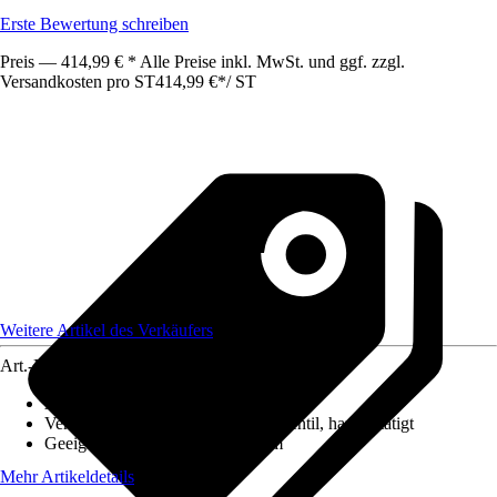
Erste Bewertung schreiben
Preis — 414,99 € * Alle Preise inkl. MwSt. und ggf. zzgl.
Versandkosten pro ST
414,99 €
*
/
ST
Weitere Artikel des Verkäufers
Art.-Nr.
12627286
Ausführung
:
Einbauspüle
Ventilausstattung
:
3 ½" Körbchenventil, handbetätigt
Geeignet für
:
Unterschrank 60 cm
Mehr Artikeldetails