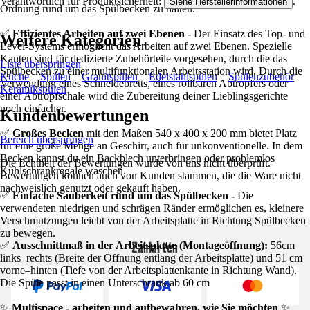
Verantwortlich für Produktsicherheit:
.
Siehe Herstellerinformationen
Ordnung rund um das Spülbecken zu halten.
✅
Effizientes Arbeiten auf zwei Ebenen -
Der Einsatz des Top- und
Weitere Kategorien
Level-Systems ermöglicht das Arbeiten auf zwei Ebenen. Spezielle
Kanten sind für dedizierte Zubehörteile vorgesehen, durch die das
Liste überspringen
Spülbecken zu einer multifunktionalen Arbeitsstation wird. Durch die
Küche
Spülen
Granitspülen
Edelstahlspülen
Spülenzubehör
Verwendung eines Schneidebretts, eines rollbaren Abtropfers oder
Keramikspülen
einer Abtropfschale wird die Zubereitung deiner Lieblingsgerichte
noch einfacher.
Kundenbewertungen
✅
Großes Becken
mit den Maßen 540 x 400 x 200 mm bietet Platz
Bereich überspringen
für eine große Menge an Geschirr, auch für unkonventionelle. In dem
Becken kannst du ein Backblech unterbringen oder problemlos
Die Echtheit der Bewertungen wurde von uns nicht überprüft.
Kühlschrankregale waschen.
Bewertungen können auch von Kunden stammen, die die Ware nicht
nachweislich genutzt oder gekauft haben.
✅
Einfache Sauberkeit rund um das Spülbecken -
Die
verwendeten niedrigen und schrägen Ränder ermöglichen es, kleinere
Verschmutzungen leicht von der Arbeitsplatte in Richtung Spülbecken
zu bewegen.
Zahlarten
✅
Ausschnittmaß in der Arbeitsplatte (Montageöffnung):
56cm
links–rechts (Breite der Öffnung entlang der Arbeitsplatte) und 51 cm
vorne–hinten (Tiefe von der Arbeitsplattenkante in Richtung Wand).
Die Spüle passt in einen Unterschrank ab 60 cm
✨
Multispace - arbeiten und aufbewahren, wie Sie möchten
✨