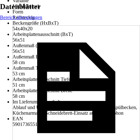
Variante
Datenblätter
Mit Hahnloch
Form
Bereich überspringen
Rechteckig
Beckengröße (HxBxT)
54x40x20
Arbeitsplattenausschnitt (BxT)
56x51
Außenmaß (BxT)
56x51
Außenmaß Breite
58 cm
Außenmaß Tiefe
53 cm
Arbeitsplattenausschnitt Tiefe
51 cm
Arbeitsplattenausschnitt Breite
58 cm
Im Lieferumfang enthalten
Ablauf und Überlaufgarnitur, Abtropfmatte, Einbauspülbecken,
Küchenarmatur, Schneidebrett-Einsatz aus Holz, Siphon
EAN
5901736551055