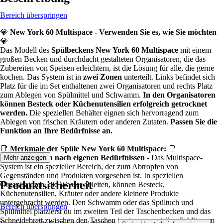
Bereich überspringen
💎
New York 60 Multispace - Verwenden Sie es, wie Sie möchten
💎
Das Modell des
Spülbeckens New York 60 Multispace
mit einem
großen Becken und durchdacht gestalteten Organisatoren, die das
Zubereiten von Speisen erleichtern, ist die Lösung für alle, die gerne
kochen. Das System ist in
zwei Zonen
unterteilt. Links befindet sich
Platz für die im Set enthaltenen zwei Organisatoren und rechts Platz
zum Ablegen von Spülmittel und Schwamm.
In den Organisatoren
können Besteck oder Küchenutensilien erfolgreich getrocknet
werden.
Die speziellen Behälter eignen sich hervorragend zum
Ablegen von frischen Kräutern oder anderen Zutaten.
Passen Sie die
Funktion an Ihre Bedürfnisse an.
📑
Merkmale der Spüle New York 60 Multispace:
📑
✅
Organisation nach eigenen Bedürfnissen -
Das Multispace-
Mehr anzeigen
System ist ein spezieller Bereich, der zum Abtropfen von
Gegenständen und Produkten vorgesehen ist. In speziellen
Produktsicherheit
Organisatoren, die Wasser ableiten, können Besteck,
Küchenutensilien, Kräuter oder andere kleinere Produkte
untergebracht werden. Den Schwamm oder das Spültuch und
Bereich überspringen
Spülmittel platzierst du im zweiten Teil der Taschenbecken und das
Schneidebrett zwischen den Taschen in einem speziellen Schlitz, um