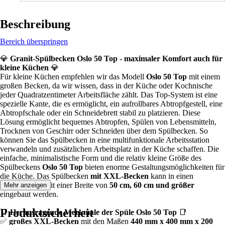
Beschreibung
Bereich überspringen
💎
Granit-Spülbecken Oslo 50 Top - maximaler Komfort auch für
kleine Küchen
💎
Für kleine Küchen empfehlen wir das Modell
Oslo 50 Top
mit einem
großen Becken, da wir wissen, dass in der Küche oder Kochnische
jeder Quadratzentimeter Arbeitsfläche zählt. Das Top-System ist eine
spezielle Kante, die es ermöglicht, ein aufrollbares Abtropfgestell, eine
Abtropfschale oder ein Schneidebrett stabil zu platzieren. Diese
Lösung ermöglicht bequemes Abtropfen, Spülen von Lebensmitteln,
Trocknen von Geschirr oder Schneiden über dem Spülbecken. So
können Sie das Spülbecken in eine multifunktionale Arbeitsstation
verwandeln und zusätzlichen Arbeitsplatz in der Küche schaffen. Die
einfache, minimalistische Form und die relativ kleine Größe des
Spülbeckens
Oslo 50 Top
bieten enorme Gestaltungsmöglichkeiten für
die Küche. Das Spülbecken
mit XXL-Becken
kann in einen
Unterschränk mit einer Breite von
50 cm, 60 cm und größer
Mehr anzeigen
eingebaut werden.
Produktsicherheit
📑
Herausragende Merkmale der Spüle Oslo 50 Top
📑
✅
großes XXL-Becken
mit den Maßen
440 mm x 400 mm x 200