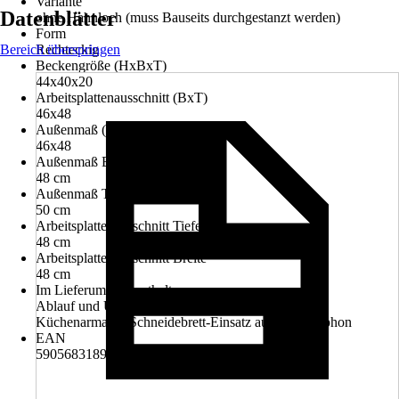
Variante
Datenblätter
ohne Hahnloch (muss Bauseits durchgestanzt werden)
Form
Bereich überspringen
Rechteckig
Beckengröße (HxBxT)
44x40x20
Arbeitsplattenausschnitt (BxT)
46x48
Außenmaß (BxT)
46x48
Außenmaß Breite
48 cm
Außenmaß Tiefe
50 cm
Arbeitsplattenausschnitt Tiefe
48 cm
Arbeitsplattenausschnitt Breite
48 cm
Im Lieferumfang enthalten
Ablauf und Überlaufgarnitur, Einbauspülbecken,
Küchenarmatur, Schneidebrett-Einsatz aus Holz, Siphon
EAN
5905683189903