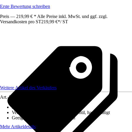
Erste Bewertung schreiben
Preis — 219,99 € * Alle Preise inkl. MwSt. und ggf. zzgl.
Versandkosten pro ST
219,99 €
*
/
ST
Weitere Artikel des Verkäufers
Art.-Nr.
12627677
Ausführung
:
Einbauspüle
Ventilausstattung
:
3 ½" Körbchenventil, handbetätigt
Geeignet für
:
Unterschrank 50 cm
Mehr Artikeldetails