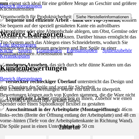
mm
eignet sich ideal für eine größere Menge an Geschirr und größere
Bereich überspringen
Küchenutensilien
Verantwortlich für Produktsicherheit:
.
Siehe Herstellerinformationen
✅
bequeme und effiziente Arbeit - dank des Top-Systems,
können
Sie bequem auf der speziell gestalteten Kante ein aufrollbares
Abtropfgitter oder eine Abtropfschale ablegen, um Obst, Gemüse oder
Weitere Kategorien
Geschirr zu waschen und zu trocknen. Darüber hinaus ermöglicht das
Top-System auch das Ablegen eines Schneidebretts, wodurch Sie
Liste überspringen
zusätzlichen Arbeitsraum gewinnen und Ihre Spüle zu einer
Küche
Spülen
Granitspülen
Edelstahlspülen
Spülenzubehör
multifunktionalen Arbeitsstation wird
Keramikspülen
✅
modernes Aussehen,
das sich durch sehr dünne Kanten um das
Kundenbewertungen
Becken auszeichnet
Bereich überspringen
✅
versteckter rechteckiger Überlauf
unterstreicht das Design und
den Charakter der Spüle und sorgt für Sicherheit
Die Echtheit der Bewertungen wurde von uns nicht überprüft.
Bewertungen können auch von Kunden stammen, die die Ware nicht
✅
3 vorgefräste Löcher
ermöglichen es Ihnen, Zubehör wie einen
nachweislich genutzt oder gekauft haben.
Spender oder einen Siphonknopf flexibel zu gestalten
✅
Ausschnittmaß in der Arbeitsplatte (Montageöffnung):
46cm
links–rechts (Breite der Öffnung entlang der Arbeitsplatte) und 48 cm
vorne–hinten (Tiefe von der Arbeitsplattenkante in Richtung Wand).
Zahlarten
Die Spüle passt in einen Unterschrank ab 50 cm