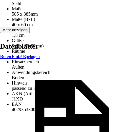
Stahl
Maße
585 x 385mm
Maße (BxL)
40 x 60 cm
Höhe
Mehr anzeigen
1,8 cm
Größe
Datenblätter
S (bis 40x60 cm)
Räume
Bereich überspringen
Flur / Diele
Einsatzbereich
Außen
Anwendungsbereich
Boden
Hinweis
passend zu Fußabstreiferkasten 60x40 cm
AKN (Artikelkurznummer)
J1XD
EAN
4029353300168