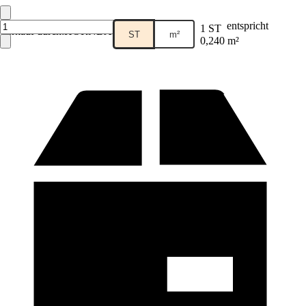
entspricht
1 ST
Verkauf durch:
HORNBACH
ST
m²
0,240 m²