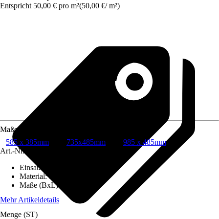
Entspricht 50,00 € pro m²
(
50,00 €
/
m²
)
Maße
585 x 385mm
735x485mm
985 x 485mm
Art.-Nr.
8559612
Einsatzbereich
:
Außen
Material
:
Stahl
Maße (BxL)
:
40 x 60 cm
Mehr Artikeldetails
Menge (ST)