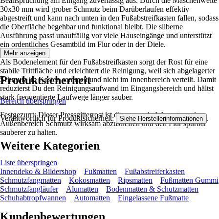
Beanspruchung am Eingang zuverlässig aus. Durch die Maschenweite
30x30 mm wird grober Schmutz beim Darüberlaufen effektiv
abgestreift und kann nach unten in den Fußabstreifkasten fallen, sodass
die Oberfläche begehbar und funktional bleibt. Die silberne
Ausführung passt unauffällig vor viele Hauseingänge und unterstützt
ein ordentliches Gesamtbild im Flur oder in der Diele.
Mehr anzeigen
Als Bodenelement für den Fußabstreifkasten sorgt der Rost für eine
stabile Trittfläche und erleichtert die Reinigung, weil sich abgelagerter
Produktsicherheit
Schmutz im Kasten sammelt und nicht im Innenbereich verteilt. Damit
reduzierst Du den Reinigungsaufwand im Eingangsbereich und hältst
stark frequentierte Laufwege länger sauber.
Bereich überspringen
Festgezurrt: Dieser Pressgitterrost ist die passende Lösung, um im
Verantwortlich für Produktsicherheit:
.
Siehe Herstellerinformationen
Außenbereich Schmutz wirksam abzustreifen und den Flur spürbar
sauberer zu halten.
Weitere Kategorien
Liste überspringen
Innendeko & Bildershop
Fußmatten
Fußabstreiferkasten
Schmutzfangmatten
Kokosmatten
Ripsmatten
Fußmatten Gummi
Schmutzfangläufer
Alumatten
Bodenmatten & Schutzmatten
Schuhabtropfwannen
Automatten
Eingelassene Fußmatte
Kundenbewertungen