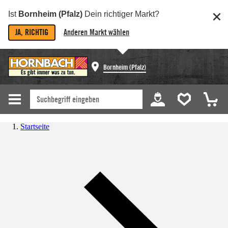
Ist
Bornheim (Pfalz)
Dein richtiger Markt?
JA, RICHTIG
Anderen Markt wählen
Bornheim (Pfalz)
Startseite