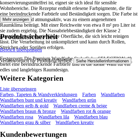
konservierungsmittelfrei ist, eignet sie sich ideal für sensible
Wohnbereiche. Die Rezeptur enthält erlesene Farbpigmente, die für
eine beeindruckende Farbtiefe und Beständigkeit sorgen. Die Farbe ist
lösemittelfrei und atmungsaktiv, was zu einem angenehmen
Mehr anzeigen
Raumklima beiträgt. Mit einer Reichweite von etwa 8 m² pro Liter ist
sie zudem ergiebig. Die Nassabriebbeständigkeit der Klasse 2
Produktsicherheit
garantiert eine strapazierfähige Oberfläche, die sich leicht reinigen
lässt. Die Verarbeitung ist unkompliziert und kann durch Rollen,
Streichen oder Sprühen erfolgen.
Bereich überspringen
Festgezurrt: Die Premium Wandfarbe Style Color SELECTION 40
Verantwortlich für Produktsicherheit:
.
Siehe Herstellerinformationen
bietet eine beeindruckende Farbtiefe und ist die ideale Wahl für ein
edles und langlebiges Raumdesign.
Weitere Kategorien
Liste überspringen
Farben, Tapeten & Wandverkleidungen
Farben
Wandfarben
Wandfarben bunt und kreativ
Wandfarben grün
Wandfarben gelb & gold
Wandfarben creme & beige
Wandfarben braun & bronze
Wandfarben rot & orange
Wandfarben rosa
Wandfarben lila
Wandfarben blau
Wandfarben grau & silber
Wandfarben kreativ
Kundenbewertungen