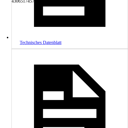
4306517457037
Technisches Datenblatt