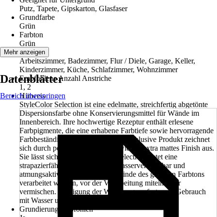
Putz, Tapete, Gipskarton, Glasfaser
Grundfarbe
Grün
Farbton
Grün
Räume
Mehr anzeigen
Arbeitszimmer, Badezimmer, Flur / Diele, Garage, Keller,
Kinderzimmer, Küche, Schlafzimmer, Wohnzimmer
Datenblätter
Empfohlene Anzahl Anstriche
1, 2
Bereich überspringen
Hinweis
StyleColor Selection ist eine edelmatte, streichfertig abgetönte
Dispersionsfarbe ohne Konservierungsmittel für Wände im
Innenbereich. Ihre hochwertige Rezeptur enthält erlesene
Farbpigmente, die eine erhabene Farbtiefe sowie hervorragende
Farbbeständigkeit garantieren. Das exklusive Produkt zeichnet
sich durch perfekte Deckkraft sowie ein extra mattes Finish aus.
Sie lässt sich leicht verarbeiten. Selection bietet eine
strapazierfähige Oberﬂäche, ist wasserverdünnbar und
atmungsaktiv. Wenn mehrere Gebinde des gleichen Farbtons
verarbeitet werden, vor der Verarbeitung miteinander
vermischen. Reinigung der Werkzeuge sofort nach Gebrauch
mit Wasser und Seife.
Grundierung empfohlen