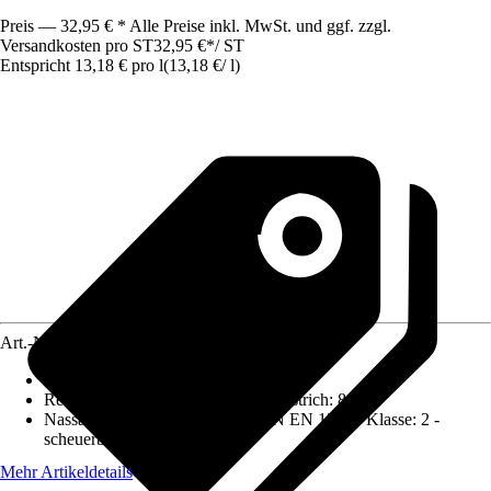
Preis — 32,95 € * Alle Preise inkl. MwSt. und ggf. zzgl.
Versandkosten pro ST
32,95 €
*
/
ST
Entspricht 13,18 € pro l
(
13,18 €
/
l
)
Art.-Nr.
10339787
Deckkraft
:
2 - hohe Deckkraft
Reichweite (ca.) bei einmaligem Anstrich
:
8 m²/l
Nassabriebbeständigkeit nach DIN EN 13300 Klasse
:
2 -
scheuerbeständig
Mehr Artikeldetails