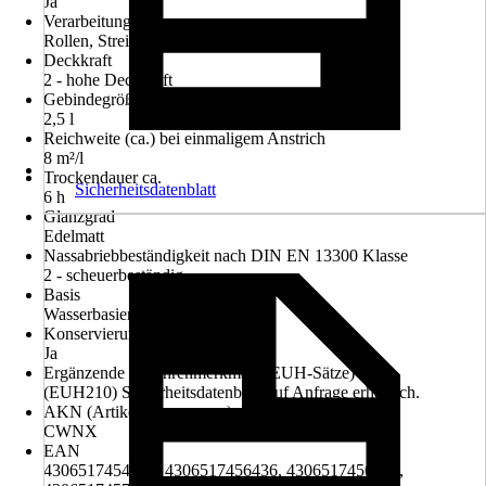
Ja
Verarbeitung
Rollen, Streichen, Sprühen
Deckkraft
2 - hohe Deckkraft
Gebindegröße
2,5 l
Reichweite (ca.) bei einmaligem Anstrich
8 m²/l
Trockendauer ca.
Sicherheitsdatenblatt
6 h
Glanzgrad
Edelmatt
Nassabriebbeständigkeit nach DIN EN 13300 Klasse
2 - scheuerbeständig
Basis
Wasserbasierend
Konservierungsmittelfrei
Ja
Ergänzende Gefahrenmerkmale (EUH-Sätze)
(EUH210) Sicherheitsdatenblatt auf Anfrage erhältlich.
AKN (Artikelkurznummer)
CWNX
EAN
4306517454821, 4306517456436, 4306517456733,