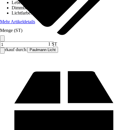
Lebensdauer
:
15.000 h
Dimmbar
:
Ja
Lichtfarbe
:
Warmweiß
Mehr Artikeldetails
Menge (ST)
1 ST
Verkauf durch:
Paulmann Licht