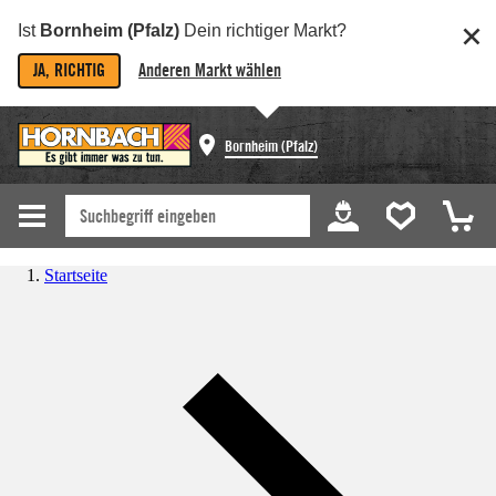
Ist
Bornheim (Pfalz)
Dein richtiger Markt?
JA, RICHTIG
Anderen Markt wählen
Bornheim (Pfalz)
Startseite