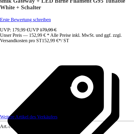
smik Gateway + LED Birne Filament G95 Tunable
White + Schalter
Erste Bewertung schreiben
UVP: 179,99 €
UVP
179,99 €
Unser Preis — 152,99 € * Alle Preise inkl. MwSt. und ggf. zzgl.
Versandkosten pro ST
152,99 €
*
/
ST
Weitere Artikel des Verkäufers
Art.-Nr.
12437236