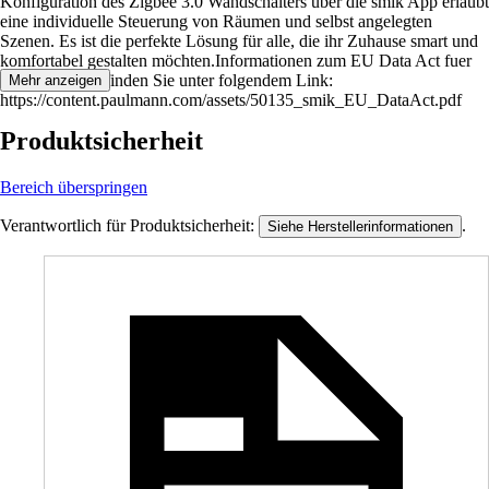
Konfiguration des Zigbee 3.0 Wandschalters über die smik App erlaubt
eine individuelle Steuerung von Räumen und selbst angelegten
Szenen. Es ist die perfekte Lösung für alle, die ihr Zuhause smart und
komfortabel gestalten möchten.Informationen zum EU Data Act fuer
dieses Produkt finden Sie unter folgendem Link:
Mehr anzeigen
https://content.paulmann.com/assets/50135_smik_EU_DataAct.pdf
Produktsicherheit
Bereich überspringen
Verantwortlich für Produktsicherheit:
.
Siehe Herstellerinformationen