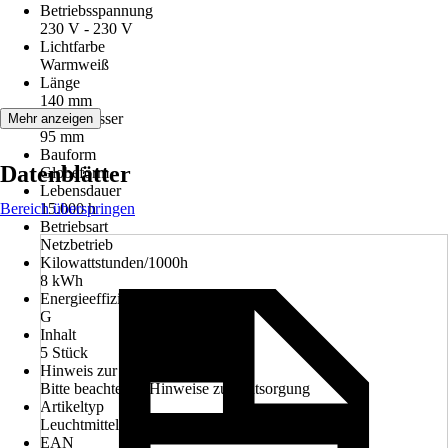
Betriebsspannung
230 V - 230 V
Lichtfarbe
Warmweiß
Länge
140 mm
Durchmesser
Mehr anzeigen
95 mm
Bauform
Datenblätter
Globeform
Lebensdauer
Bereich überspringen
15.000 h
Betriebsart
Netzbetrieb
Kilowattstunden/1000h
8 kWh
Energieeffizienzklasse
G
Inhalt
5 Stück
Hinweis zur Entsorgung
Bitte beachte die Hinweise zur Entsorgung
Artikeltyp
Leuchtmittel
EAN