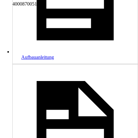
4000870051955
Aufbauanleitung