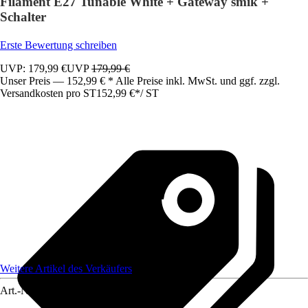
Filament E27 Tunable White + Gateway smik +
Schalter
Erste Bewertung schreiben
UVP: 179,99 €
UVP
179,99 €
Unser Preis — 152,99 € * Alle Preise inkl. MwSt. und ggf. zzgl.
Versandkosten pro ST
152,99 €
*
/
ST
Weitere Artikel des Verkäufers
Art.-Nr.
12437238