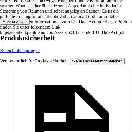
von zu Hause oder unterwegs. Eine persönliche Konfiguration des
smarten Wandschalter über die smik App erlaubt eine individuelle
Steuerung von Räumen und selbst angelegten Szenen. Es ist die
perfekte Lösung für alle, die ihr Zuhause smart und komfortabel
gestalten möchten.Informationen zum EU Data Act fuer dieses Produkt
Mehr anzeigen
finden Sie unter folgendem Link:
https://content.paulmann.com/assets/50135_smik_EU_DataAct.pdf
Produktsicherheit
Bereich überspringen
Verantwortlich für Produktsicherheit:
.
Siehe Herstellerinformationen