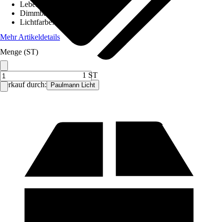
Lebensdauer
:
15.000 h
Dimmbar
:
Ja
Lichtfarbe
:
Warmweiß
Mehr Artikeldetails
Menge (ST)
1 ST
Verkauf durch:
Paulmann Licht