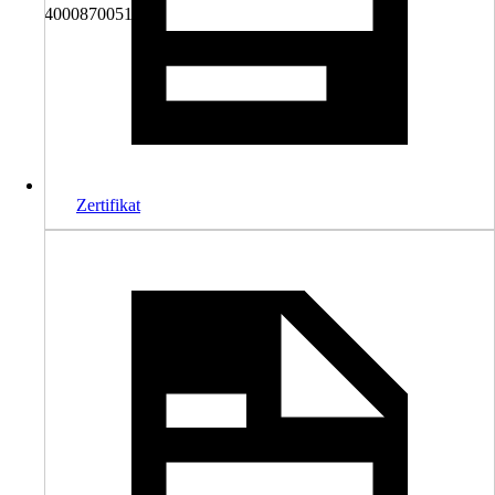
4000870051948
Zertifikat