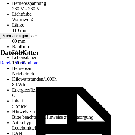
Betriebsspannung
230 V - 230 V
Lichtfarbe
Warmweiß
Länge
110 mm
Durchmesser
Mehr anzeigen
60 mm
Bauform
Datenblätter
Edison
Lebensdauer
Bereich überspringen
15.000 h
Betriebsart
Netzbetrieb
Kilowattstunden/1000h
8 kWh
Energieeffizienzklasse
G
Inhalt
5 Stück
Hinweis zur Entsorgung
Bitte beachte die Hinweise zur Entsorgung
Artikeltyp
Leuchtmittel
EAN