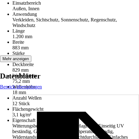
Einsatzbereich
Außen, Innen
Anwendung
Verkleiden, Sichtschutz, Sonnenschutz, Regenschutz,
Windschutz
Länge
1.200 mm
Breite
883 mm
Stärke
0,4 mm
Mehr anzeigen
Deckbreite
829 mm
Datenblätter
Wellenbreite
75,2 mm
Bereich überspringen
Wellenhöhe
18 mm
Anzahl Wellen
12 Stück
Flächengewicht
3,1 kg/m²
Eigenschaft
Witterungsbeständig, Schlagzäh, Hagelfest, Einseitig UV
beständig, Geringes Gewicht, Temperaturbeständig,
Widerstandsfähige Oberfläche, Lichtdurchlässig, Einfaches