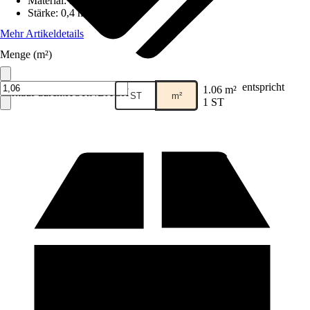
Material
:
Metall
Stärke
:
0,4 mm
Mehr Artikeldetails
Menge (m²)
entspricht
1.06 m²
Verkauf durch:
HORNBACH
ST
m²
1 ST