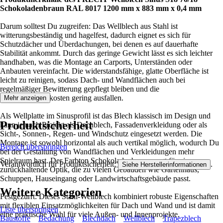
Schokoladenbraun RAL 8017 1200 mm x 883 mm x 0,4 mm
Darum solltest Du zugreifen: Das Wellblech aus Stahl ist
witterungsbeständig und hagelfest, dadurch eignet es sich für
Schutzdächer und Überdachungen, bei denen es auf dauerhafte
Stabilität ankommt. Durch das geringe Gewicht lässt es sich leichter
handhaben, was die Montage an Carports, Unterständen oder
Anbauten vereinfacht. Die widerstandsfähige, glatte Oberfläche ist
leicht zu reinigen, sodass Dach- und Wandflächen auch bei
regelmäßiger Bewitterung gepflegt bleiben und die
Instandhaltungskosten gering ausfallen.
Mehr anzeigen
Als Wellplatte im Sinusprofil ist das Blech klassisch im Design und
Produktsicherheit
kann je nach Projekt als Dachblech, Fassadenverkleidung oder als
Sicht-, Sonnen-, Regen- und Windschutz eingesetzt werden. Die
Montage ist sowohl horizontal als auch vertikal möglich, wodurch Du
Bereich überspringen
bei der Gestaltung von Wandflächen und Verkleidungen mehr
Spielraum hast. Der Farbton Schokoladenbraun sorgt für eine
Verantwortlich für Produktsicherheit:
.
Siehe Herstellerinformationen
zurückhaltende Optik, die zu vielen Gebäuden wie Gartenhaus,
Schuppen, Hauseingang oder Landwirtschaftsgebäude passt.
Weitere Kategorien
Festgezurrt: Dieses Stahl-Wellblech kombiniert robuste Eigenschaften
mit flexiblen Einsatzmöglichkeiten für Dach und Wand und ist damit
Liste überspringen
eine praktische Wahl für viele Außen- und Innenprojekte.
Baustoffe
Bedachung
Blechdach
Wellblech
Trapezblech