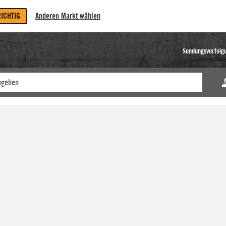
RICHTIG
Anderen Markt wählen
Sendungsverfolg