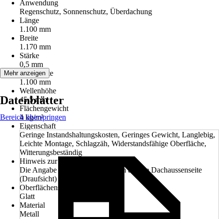
Anwendung
Regenschutz, Sonnenschutz, Überdachung
Länge
1.100 mm
Breite
1.170 mm
Stärke
0,5 mm
Deckbreite
Mehr anzeigen
1.100 mm
Wellenhöhe
Datenblätter
45,5 mm
Flächengewicht
Bereich überspringen
4 kg/m²
Eigenschaft
Geringe Instandshaltungskosten, Geringes Gewicht, Langlebig,
Leichte Montage, Schlagzäh, Widerstandsfähige Oberfläche,
Witterungsbeständig
Hinweis zur Farbe
Die Angabe der Farbe bezieht sich auf die Dachaussenseite
(Draufsicht)
Oberflächenstruktur
Glatt
Material
Metall