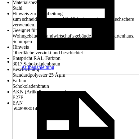
Materialspezifizierung
Stahl
Hinweis zur Verarbeitung
zum schneiden bitte ausschließlich eine geeignete Blechschere
verwenden.
Geeignet für
Wohngebäude, Landwirtschaftsgebäude, Carport, Gartenhaus,
Schuppen
Hinweis
Oberfläche verzinkt und beschichtet
Entspricht RAL-Farbton
8017 Schokoladenbraun
Aufbauanleitung
Beschichtung
Standardpolyester 25 Âµm
Farbton
Schokoladenbraun
AKN (Artikelkurznummer)
E27E
EAN
5948988014174, 5948988038651