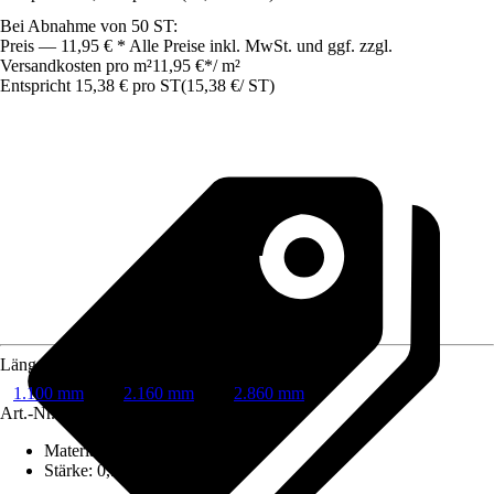
Bei Abnahme von 50 ST:
Preis — 11,95 € * Alle Preise inkl. MwSt. und ggf. zzgl.
Versandkosten pro m²
11,95 €
*
/
m²
Entspricht 15,38 € pro ST
(
15,38 €
/
ST
)
Länge
1.100 mm
2.160 mm
2.860 mm
Art.-Nr.
7934219
Material
:
Metall
Stärke
:
0,5 mm