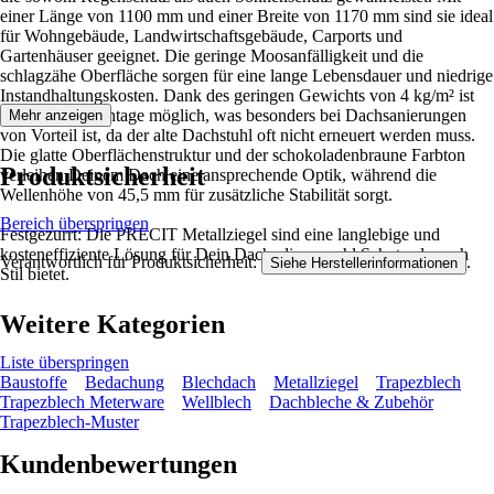
einer Länge von 1100 mm und einer Breite von 1170 mm sind sie ideal
für Wohngebäude, Landwirtschaftsgebäude, Carports und
Gartenhäuser geeignet. Die geringe Moosanfälligkeit und die
schlagzähe Oberfläche sorgen für eine lange Lebensdauer und niedrige
Instandhaltungskosten. Dank des geringen Gewichts von 4 kg/m² ist
eine leichte Montage möglich, was besonders bei Dachsanierungen
Mehr anzeigen
von Vorteil ist, da der alte Dachstuhl oft nicht erneuert werden muss.
Die glatte Oberflächenstruktur und der schokoladenbraune Farbton
Produktsicherheit
verleihen Deinem Dach eine ansprechende Optik, während die
Wellenhöhe von 45,5 mm für zusätzliche Stabilität sorgt.
Bereich überspringen
Festgezurrt: Die PRECIT Metallziegel sind eine langlebige und
kosteneffiziente Lösung für Dein Dach, die sowohl Schutz als auch
Verantwortlich für Produktsicherheit:
.
Siehe Herstellerinformationen
Stil bietet.
Weitere Kategorien
Liste überspringen
Baustoffe
Bedachung
Blechdach
Metallziegel
Trapezblech
Trapezblech Meterware
Wellblech
Dachbleche & Zubehör
Trapezblech-Muster
Kundenbewertungen