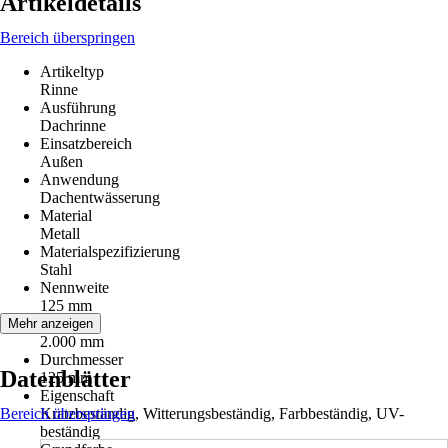
Artikeldetails
Bereich überspringen
Artikeltyp
Rinne
Ausführung
Dachrinne
Einsatzbereich
Außen
Anwendung
Dachentwässerung
Material
Metall
Materialspezifizierung
Stahl
Nennweite
125 mm
Länge
Mehr anzeigen
2.000 mm
Durchmesser
Datenblätter
125 mm
Eigenschaft
Bereich überspringen
Kratzbeständig, Witterungsbeständig, Farbbeständig, UV-
beständig