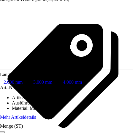
Länge
2.000 mm
3.000 mm
4.000 mm
Art.-Nr.
8858139
Artikeltyp
:
Rinne
Ausführung
:
Dachrinne
Material
:
Metall
Mehr Artikeldetails
Menge (ST)