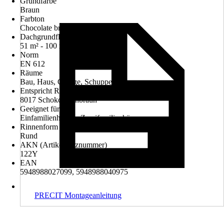
Grundfarbe
Braun
Farbton
Chocolate brown
Dachgrundfläche bis
51 m² - 100 m²
Norm
EN 612
Räume
Bau, Haus, Garage, Schuppen
Entspricht RAL-Farbton
8017 Schokoladenbraun
Geeignet für
Einfamilienhäuser, Zweifamilienhäuser
Rinnenform
Rund
AKN (Artikelkurznummer)
122Y
EAN
5948988027099, 5948988040975
PRECIT Montageanleitung