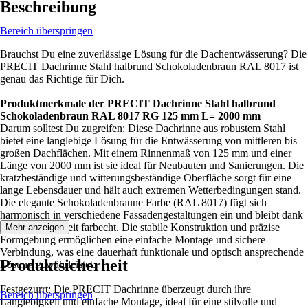
Beschreibung
Bereich überspringen
Brauchst Du eine zuverlässige Lösung für die Dachentwässerung? Die
PRECIT Dachrinne Stahl halbrund Schokoladenbraun RAL 8017 ist
genau das Richtige für Dich.
Produktmerkmale der PRECIT Dachrinne Stahl halbrund
Schokoladenbraun RAL 8017 RG 125 mm L= 2000 mm
Darum solltest Du zugreifen: Diese Dachrinne aus robustem Stahl
bietet eine langlebige Lösung für die Entwässerung von mittleren bis
großen Dachflächen. Mit einem Rinnenmaß von 125 mm und einer
Länge von 2000 mm ist sie ideal für Neubauten und Sanierungen. Die
kratzbeständige und witterungsbeständige Oberfläche sorgt für eine
lange Lebensdauer und hält auch extremen Wetterbedingungen stand.
Die elegante Schokoladenbraune Farbe (RAL 8017) fügt sich
harmonisch in verschiedene Fassadengestaltungen ein und bleibt dank
UV-Beständigkeit farbecht. Die stabile Konstruktion und präzise
Mehr anzeigen
Formgebung ermöglichen eine einfache Montage und sichere
Verbindung, was eine dauerhaft funktionale und optisch ansprechende
Produktsicherheit
Lösung gewährleistet.
Festgezurrt: Die PRECIT Dachrinne überzeugt durch ihre
Bereich überspringen
Langlebigkeit und einfache Montage, ideal für eine stilvolle und