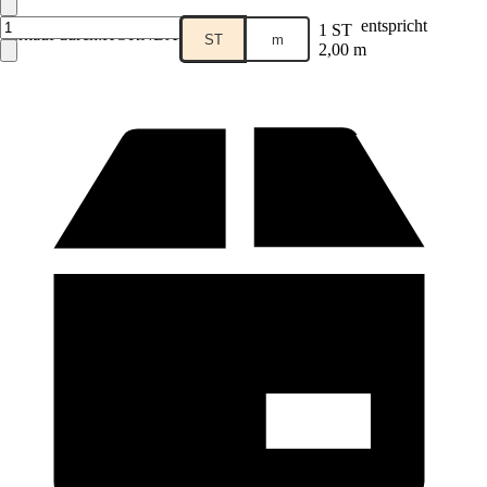
entspricht
1 ST
Verkauf durch:
HORNBACH
ST
m
2,00 m