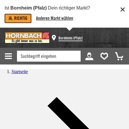
Ist
Bornheim (Pfalz)
Dein richtiger Markt?
JA, RICHTIG
Anderen Markt wählen
Bornheim (Pfalz)
Startseite