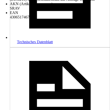
AKN (Artikelkurznummer)
SRAV
EAN
4306517467913
Technisches Datenblatt