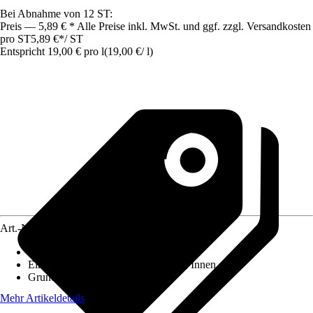
Bei Abnahme von 12 ST:
Preis — 5,89 € * Alle Preise inkl. MwSt. und ggf. zzgl. Versandkosten
pro ST
5,89 €
*
/
ST
Entspricht 19,00 € pro l
(
19,00 €
/
l
)
Art.-Nr.
10313713
Verwendbar für
:
Keramik, Fugen
Einsatzbereich
:
Außen, Feuchtraum, Innen
Grundfarbe
:
Weiß
Mehr Artikeldetails