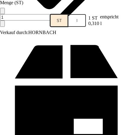
Menge (ST)
entspricht
1 ST
ST
l
0,310 l
Verkauf durch:
HORNBACH