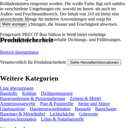
Rollladenkästen eingesetzt werden. Die weiße Farbe fügt sich nahtlos
in verschiedene Umgebungen ein, sowohl im Innen- als auch im
Außen- und Feuchtraumbereich. Der Inhalt von 310 ml bietet eine
ausreichende Menge für mehrere Anwendungen und sorgt für
beständige Abdichtungen, die Wasser und Feuchtigkeit abweisen.
Mehr anzeigen
Festgezurrt: PRECIT Bau Silikon in Weiß bietet vielseitige
Produktsicherheit
Einsatzmöglichkeiten und dauerhafte Dichtungs- und Fülllösungen.
Bereich überspringen
Verantwortlich für Produktsicherheit:
.
Siehe Herstellerinformationen
Weitere Kategorien
Liste überspringen
Baustoffe
Rohbau
Dichtungsmassen
Baugrundierung & Putzgrundierung
Zement & Mörtel
Armierungsgewebe
Putz & Putzprofile
Steine und Stürze
Glasbausteine
Haustrennwandplatten
Baustahl
Bauschaum
Baueimer & Mörtelkübel
Lichtschächte
Gitterroste
Bautenschutzmatten
Lehm & Naturbaustoffe