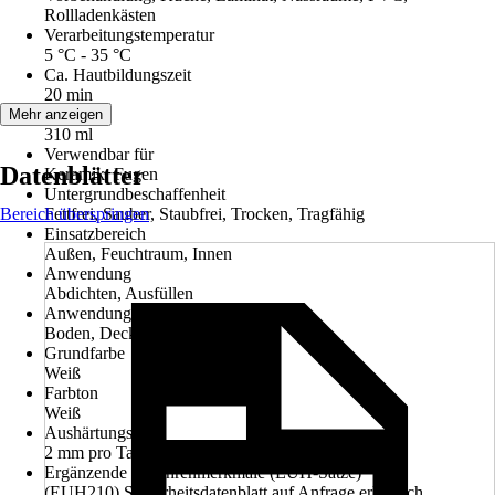
Rollladenkästen
Verarbeitungstemperatur
5 °C - 35 °C
Ca. Hautbildungszeit
20 min
Inhalt
Mehr anzeigen
310 ml
Verwendbar für
Datenblätter
Keramik, Fugen
Untergrundbeschaffenheit
Bereich überspringen
Fettfrei, Sauber, Staubfrei, Trocken, Tragfähig
Einsatzbereich
Außen, Feuchtraum, Innen
Anwendung
Abdichten, Ausfüllen
Anwendungsbereich
Boden, Decke, Wand
Grundfarbe
Weiß
Farbton
Weiß
Aushärtungszeit
2 mm pro Tag
Ergänzende Gefahrenmerkmale (EUH-Sätze)
(EUH210) Sicherheitsdatenblatt auf Anfrage erhältlich.