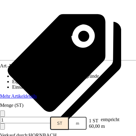
Art.-Nr.
5493293
Geeignet für Untergrund
:
Glatte Untergründe
Eigenschaften
:
Flexibel
Einsatzbereich
:
Innen
Mehr Artikeldetails
Menge (ST)
entspricht
1 ST
ST
m
60,00 m
Verkauf durch:
HORNBACH