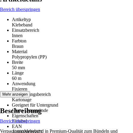
Bereich überspringen
Artikeltyp
Klebeband
Einsatzbereich
Innen
Farbton
Braun
Material
Polypropylen (PP)
Breite
50 mm
Länge
60 m
Anwendung
Fixieren
Anwendungsbereich
Mehr anzeigen
Kartonage
Geeignet für Untergrund
Beschreibung
Glatte Untergründe
Eigenschaften
Bereich überspringen
Flexibel
EAN
Verpackungsklebeband in Premium-Qualität zum Bündeln und
4260026666871