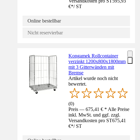
Versandkosten pro ST
595,93
€
*
/
ST
Online bestellbar
Nicht reservierbar
Kongamek Rollcontainer
verzinkt 1200x800x1800mm
mit 3 Gitterwänden mit
Bremse
Artikel wurde noch nicht
bewertet.
(
0
)
Preis — 675,41 € * Alle Preise
inkl. MwSt. und ggf. zzgl.
Versandkosten pro ST
675,41
€
*
/
ST