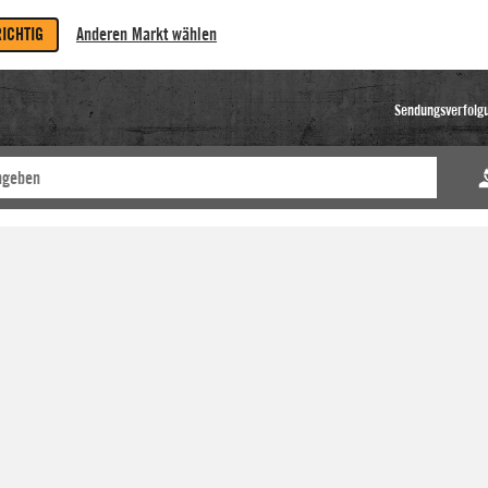
RICHTIG
Anderen Markt wählen
Sendungsverfolg