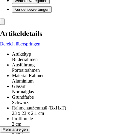
Weitere Kategorien
Kundenbewertungen
Artikeldetails
Bereich überspringen
Artikeltyp
Bilderrahmen
Ausführung
Portraitrahmen
Material Rahmen
Aluminium
Glasart
Normalglas
Grundfarbe
Schwarz
Rahmenaußenmaß (BxHxT)
23 x 23 x 2.1 cm
Profilbreite
2 cm
Gewicht
Mehr anzeigen