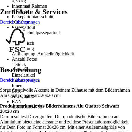
0,53 kg
Innenmaß Rahmen
Zertifikate & Services
20x20 cm
Passepartoutausschnitt
Bereich überspringen
10x10 cm
Passepartout
Schrägschnittpassepartout
Form
Quadratisch
Ausstattung
Aufhängung, Aufstellmöglichkeit
Anzahl Fotos
1 Stück
Beschreibung
Artikelart
Einzelartikel
Bereich überspringen
Einsatzbereich
Innen
Sorge für stilvolle Akzente in Deinem Zuhause mit dem Bilderrahmen
Serie
Alu Quattro Schwarz 20x20 cm.
Alu Quattro
EAN
Produktmerkmale des Bilderrahmens Alu Quattro Schwarz
4250101394775
20x20 cm
Darum solltest Du zugreifen: Der quadratische Bilderrahmen aus
Aluminium bietet eine elegante und zeitlose Präsentationsmöglichkeit
für Dein Foto im Format 20x20 cm. Mit einer Außenmaßgröße von