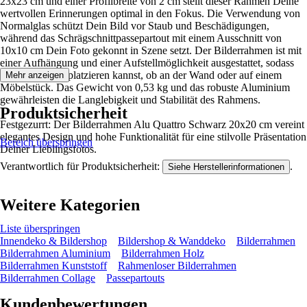
23x23 cm und einer Profilbreite von 2 cm stellt dieser Rahmen Deine
wertvollen Erinnerungen optimal in den Fokus. Die Verwendung von
Normalglas schützt Dein Bild vor Staub und Beschädigungen,
während das Schrägschnittpassepartout mit einem Ausschnitt von
10x10 cm Dein Foto gekonnt in Szene setzt. Der Bilderrahmen ist mit
einer Aufhängung und einer Aufstellmöglichkeit ausgestattet, sodass
Du ihn flexibel platzieren kannst, ob an der Wand oder auf einem
Mehr anzeigen
Möbelstück. Das Gewicht von 0,53 kg und das robuste Aluminium
gewährleisten die Langlebigkeit und Stabilität des Rahmens.
Produktsicherheit
Festgezurrt: Der Bilderrahmen Alu Quattro Schwarz 20x20 cm vereint
elegantes Design und hohe Funktionalität für eine stilvolle Präsentation
Bereich überspringen
Deiner Lieblingsfotos.
Verantwortlich für Produktsicherheit:
.
Siehe Herstellerinformationen
Weitere Kategorien
Liste überspringen
Innendeko & Bildershop
Bildershop & Wanddeko
Bilderrahmen
Bilderrahmen Aluminium
Bilderrahmen Holz
Bilderrahmen Kunststoff
Rahmenloser Bilderrahmen
Bilderrahmen Collage
Passepartouts
Kundenbewertungen