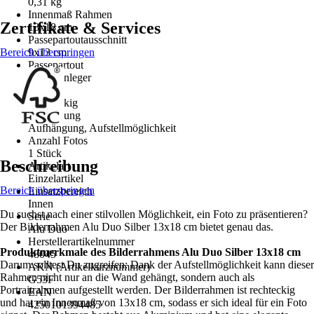
0,31 kg
Innenmaß Rahmen
Zertifikate & Services
13x18 cm
Passepartoutausschnitt
Bereich überspringen
9x13 cm
Passepartout
Papiereinleger
Form
Rechteckig
Ausstattung
Aufhängung, Aufstellmöglichkeit
Anzahl Fotos
1 Stück
Beschreibung
Artikelart
Einzelartikel
Bereich überspringen
Einsatzbereich
Innen
Du suchst nach einer stilvollen Möglichkeit, ein Foto zu präsentieren?
Serie
Der Bilderrahmen Alu Duo Silber 13x18 cm bietet genau das.
Alu Duo
Herstellerartikelnummer
Produktmerkmale des Bilderrahmens Alu Duo Silber 13x18 cm
48045
Darum solltest Du zugreifen: Dank der Aufstellmöglichkeit kann dieser
AKN (Artikelkurznummer)
Rahmen nicht nur an die Wand gehängt, sondern auch als
G53F
Portraitrahmen aufgestellt werden. Der Bilderrahmen ist rechteckig
EAN
und hat ein Innenmaß von 13x18 cm, sodass er sich ideal für ein Foto
4250101394485