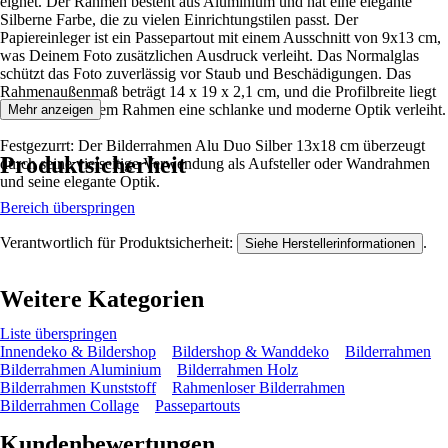
eignet. Der Rahmen besteht aus Aluminium und hat eine elegante
Silberne Farbe, die zu vielen Einrichtungstilen passt. Der
Papiereinleger ist ein Passepartout mit einem Ausschnitt von 9x13 cm,
was Deinem Foto zusätzlichen Ausdruck verleiht. Das Normalglas
schützt das Foto zuverlässig vor Staub und Beschädigungen. Das
Rahmenaußenmaß beträgt 14 x 19 x 2,1 cm, und die Profilbreite liegt
bei 1 cm, was dem Rahmen eine schlanke und moderne Optik verleiht.
Mehr anzeigen
Festgezurrt: Der Bilderrahmen Alu Duo Silber 13x18 cm überzeugt
Produktsicherheit
durch seine vielseitige Verwendung als Aufsteller oder Wandrahmen
und seine elegante Optik.
Bereich überspringen
Verantwortlich für Produktsicherheit:
.
Siehe Herstellerinformationen
Weitere Kategorien
Liste überspringen
Innendeko & Bildershop
Bildershop & Wanddeko
Bilderrahmen
Bilderrahmen Aluminium
Bilderrahmen Holz
Bilderrahmen Kunststoff
Rahmenloser Bilderrahmen
Bilderrahmen Collage
Passepartouts
Kundenbewertungen