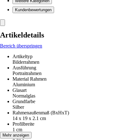
Weitere Kategorien
Kundenbewertungen
Artikeldetails
Bereich überspringen
Artikeltyp
Bilderrahmen
Ausführung
Portraitrahmen
Material Rahmen
Aluminium
Glasart
Normalglas
Grundfarbe
Silber
Rahmenaußenmaß (BxHxT)
14 x 19 x 2.1 cm
Profilbreite
1 cm
Gewicht
Mehr anzeigen