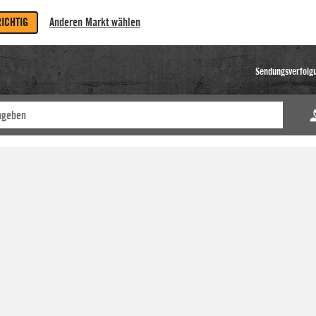
RICHTIG
Anderen Markt wählen
Sendungsverfolg