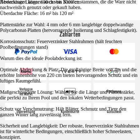
Bewertungen können auch von Kunden stammen, die die Ware nicht
Abdeckbare Länge: 400 cm bis 3000 cm
nachweislich genutzt oder gekauft haben.
Überdachte Fläche: 16 m² bis 120 m²
Plattenstärke zur Wahl: 4 mm oder 6 mm langlebige doppelwandige
Polycarbonat-Platten (hervorragende Isolierung und Schlagfestigkeit).
Zahlarten
Korrosionsschutz: Feuerverzinkter Stahlrahmen (hält feuchten
Poolbedingungen stand)
Warum dies die ideale Poolabdeckung ist:
Optimale Abdeckung & Platz: Die großzügige Breite von 4m und die
erhöhte Innenhöhe von 220 cm bieten hervorragenden Schutz und ein
luftiges Raumgefühl.
Maßgeschneiderte Lösung: Wählen Sie die Länge und Plattenstärke,
die perfekt zu Ihrem Pool und den lokalen Wetterbedingungen passt.
Schutz vor Verschmutzung: Hält Blätter, Schmutz und Tiere den
ganzen Winter lang zuverlässig fern.
Sicherheit und Langlebigkeit: Der robuste, feuerverzinkte Stahlrahmen
ist für winterliche Bedingungen, einschließlich hoher Schneelasten,
konzipiert.