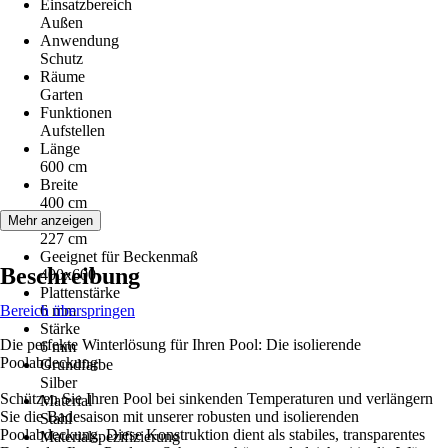
Einsatzbereich
Außen
Anwendung
Schutz
Räume
Garten
Funktionen
Aufstellen
Länge
600 cm
Breite
400 cm
Höhe
Mehr anzeigen
227 cm
Geeignet für Beckenmaß
Beschreibung
400x600
Plattenstärke
Bereich überspringen
6 mm
Stärke
Die perfekte Winterlösung für Ihren Pool: Die isolierende
6 mm
Poolabdeckung
Grundfarbe
Silber
Schützen Sie Ihren Pool bei sinkenden Temperaturen und verlängern
Material
Sie die Badesaison mit unserer robusten und isolierenden
Stahl
Poolabdeckung. Diese Konstruktion dient als stabiles, transparentes
Materialspezifizierung