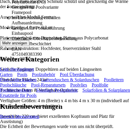
Dach, das Ihren Pool vor Schmutz schützt und gleichzeitig die Wärme
Polycarbonat (PC)
der Sonne einfängt.
Geeignet für Poolvariante
Framepool
Ausgewähltes Modell Serena :
Im Lieferumfang enthalten
Aufbauanleitung
Modellgröße: 4,0 m × 6,0 m
Geeignet für Poolausführung
Einbaupool
Plattenmaterial: 6 mm Doppelsteg-Platten aus Polycarbonat
Oberfläche/Oberflächenbehandlung
Mehr anzeigen
Kunststoffbeschichtet
Rahmenkonstruktion: Hochfester, feuerverzinkter Stahl
EAN
4751049383390
Weitere Kategorien
Firsthöhe: 230 cm
Seitliche Zugänge: Doppeltüren auf beiden Längsseiten
Liste überspringen
Garten
Pools
Poolzubehör
Pool Überdachung
Überdachte Fläche: 24 m²
Pool-Abdeckplanen
Gartenduschen & Solarduschen
Poolleitern
Poolschläuche
Pool-Reparatursets
Poolvlies
Poolfolie
Technische Daten & Verfügbare Optionen:
Poolthermometer
Sonstiges Poolzubehör
Solarfolien & Solarplanen
Ersatzteile für Pools
Verfügbare Größen: 4 m (Breite) x 4 m bis 4 m x 30 m (individuell auf
Kundenbewertungen
Ihre Beckenlänge zugeschnitten)
Innenhöhe: 220 cm (bietet exzellenten Kopfraum und Platz für
Bereich überspringen
Ausrüstung)
Die Echtheit der Bewertungen wurde von uns nicht überprüft.