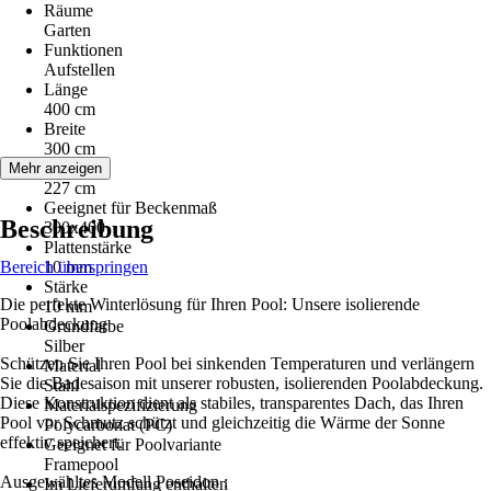
Räume
Garten
Funktionen
Aufstellen
Länge
400 cm
Breite
300 cm
Höhe
Mehr anzeigen
227 cm
Geeignet für Beckenmaß
Beschreibung
300x400
Plattenstärke
Bereich überspringen
10 mm
Stärke
Die perfekte Winterlösung für Ihren Pool: Unsere isolierende
10 mm
Poolabdeckung
Grundfarbe
Silber
Schützen Sie Ihren Pool bei sinkenden Temperaturen und verlängern
Material
Sie die Badesaison mit unserer robusten, isolierenden Poolabdeckung.
Stahl
Diese Konstruktion dient als stabiles, transparentes Dach, das Ihren
Materialspezifizierung
Pool vor Schmutz schützt und gleichzeitig die Wärme der Sonne
Polycarbonat (PC)
effektiv speichert.
Geeignet für Poolvariante
Framepool
Ausgewähltes Modell Poseidon :
Im Lieferumfang enthalten