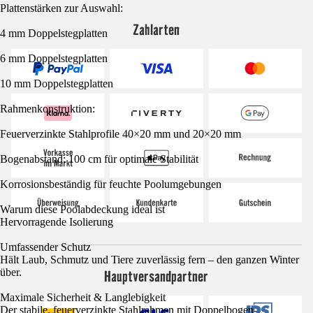
Plattenstärken zur Auswahl:
Zahlarten
4 mm Doppelstegplatten
6 mm Doppelstegplatten
10 mm Doppelstegplatten
Rahmenkonstruktion:
Feuerverzinkte Stahlprofile 40×20 mm und 20×20 mm
Bogenabstand: 100 cm für optimale Stabilität
Korrosionsbeständig für feuchte Poolumgebungen
Warum diese Poolabdeckung ideal ist
Hervorragende Isolierung
Umfassender Schutz
Hält Laub, Schmutz und Tiere zuverlässig fern – den ganzen Winter
über.
Hauptversandpartner
Maximale Sicherheit & Langlebigkeit
Der stabile, feuerverzinkte Stahlrahmen mit Doppelbogen-