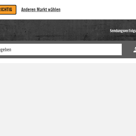
RICHTIG
Anderen Markt wählen
Sendungsverfolg