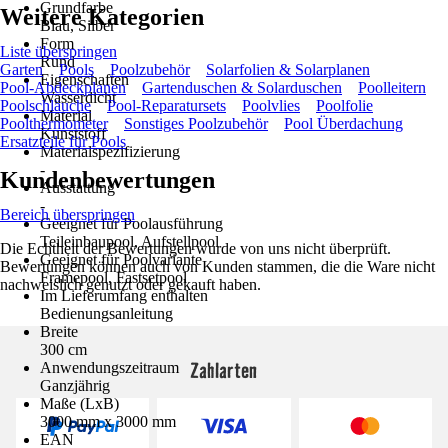
Grundfarbe
Weitere Kategorien
Blau, Silber
Form
Liste überspringen
Rund
Garten
Pools
Poolzubehör
Solarfolien & Solarplanen
Eigenschaften
Pool-Abdeckplanen
Gartenduschen & Solarduschen
Poolleitern
Wasserdicht
Poolschläuche
Pool-Reparatursets
Poolvlies
Poolfolie
Material
Poolthermometer
Sonstiges Poolzubehör
Pool Überdachung
Kunststoff
Ersatzteile für Pools
Materialspezifizierung
-
Kundenbewertungen
Ausstattung
-
Bereich überspringen
Geeignet für Poolausführung
Teileinbaupool, Aufstellpool
Die Echtheit der Bewertungen wurde von uns nicht überprüft.
Geeignet für Poolvariante
Bewertungen können auch von Kunden stammen, die die Ware nicht
Framepool, Fastsetpool
nachweislich genutzt oder gekauft haben.
Im Lieferumfang enthalten
Bedienungsanleitung
Breite
300 cm
Zahlarten
Anwendungszeitraum
Ganzjährig
Maße (LxB)
3000 mm x 3000 mm
EAN