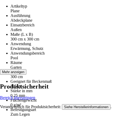
Artikeltyp
Plane
Ausführung
Abdeckplane
Einsatzbereich
Außen
Maße (L x B)
300 cm x 300 cm
Anwendung
Erwärmung, Schutz
Anwendungsbereich
Pool
Räume
Garten
Länge
Mehr anzeigen
300 cm
Geeignet für Beckenmaß
Produktsicherheit
305cm
Stärke in mm
0,25 mm
Bereich überspringen
Flächengewicht
0 g/m²
Verantwortlich für Produktsicherheit:
.
Siehe Herstellerinformationen
Befestigungsart
Zum Legen