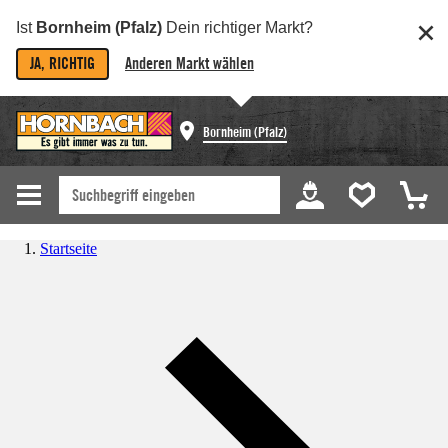
Ist
Bornheim (Pfalz)
Dein richtiger Markt?
JA, RICHTIG
Anderen Markt wählen
Bornheim (Pfalz)
Startseite