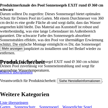
Produktmerkmale des Pool Sonnensegels EXIT rund Ø 360 cm
schwarz
Darum solltest Du zugreifen: Dieses Sonnensegel bietet optimalen
Schutz für Deinen Pool im Garten. Mit einem Durchmesser von 360
cm deckt es eine große Fläche ab und sorgt dafür, dass das Wasser
angenehm kühl bleibt. Das Material aus Kunststoff ist robust und
wetterbeständig, was eine lange Lebensdauer im Außenbereich
garantiert. Die schwarze Farbe des Sonnensegels absorbiert
Sonnenstrahlen effektiv, was den Pool vor übermäßiger Erwärmung
schützt. Die einfache Montage ermöglicht es Dir, das Sonnensegel
schnell und unkompliziert zu installieren und bei Bedarf wieder zu
Mehr anzeigen
entfernen.
Produktsicherheit
Festgezurrt: Das Pool Sonnensegel EXIT rund Ø 360 cm schützt
Deinen Pool zuverlässig vor Sonneneinstrahlung und sorgt für
angenehme Wassertemperaturen.
Bereich überspringen
Verantwortlich für Produktsicherheit:
.
Siehe Herstellerinformationen
Weitere Kategorien
Liste überspringen
Garten
Sonnenschutz
Sonnensegel
Wasserdichte Segel