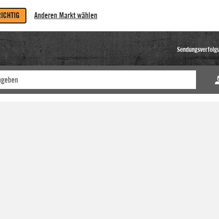
RICHTIG
Anderen Markt wählen
Sendungsverfolg