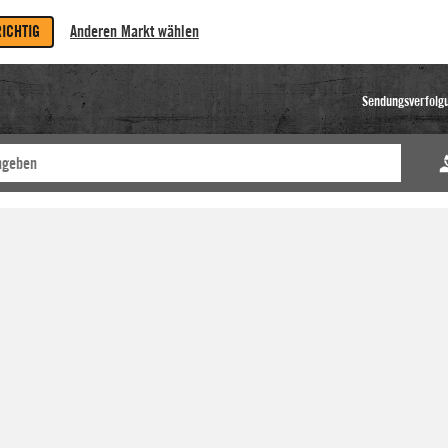
RICHTIG
Anderen Markt wählen
Sendungsverfolg