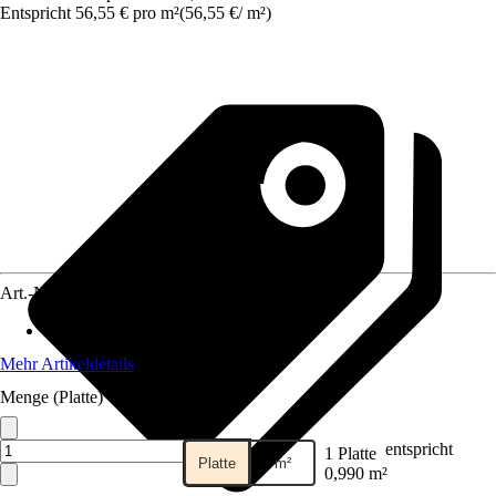
Entspricht 56,55 € pro m²
(
56,55 €
/
m²
)
Art.-Nr.
4044626
Materialspezifizierung
:
Polystyrolglas
Mehr Artikeldetails
Menge (Platte)
entspricht
1 Platte
Platte
m²
0,990 m²