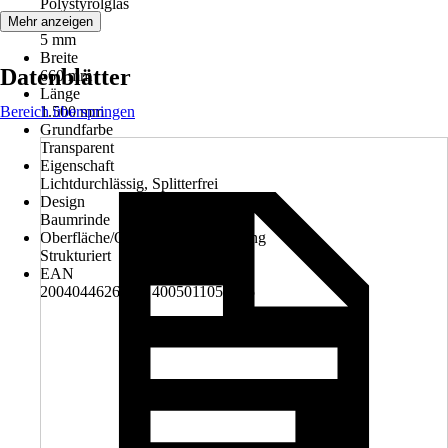
Polystyrolglas
Stärke
Mehr anzeigen
5 mm
Breite
Datenblätter
660 mm
Länge
Bereich überspringen
1.500 mm
Grundfarbe
Transparent
Eigenschaft
Lichtdurchlässig, Splitterfrei
Design
Baumrinde
Oberfläche/Oberflächenbehandlung
Strukturiert
EAN
2004044626002, 4005011052235