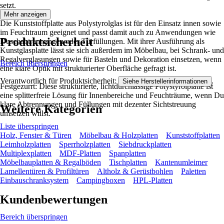
setzt.
Mehr anzeigen
Die Kunststoffplatte aus Polystyrolglas ist für den Einsatz innen sowie
im Feuchtraum geeignet und passt damit auch zu Anwendungen wie
Produktsicherheit
Duschabtrennungen oder Türfüllungen. Mit ihrer Ausführung als
Kunstglasplatte lässt sie sich außerdem im Möbelbau, bei Schrank- und
Regalverglasungen sowie für Basteln und Dekoration einsetzen, wenn
Bereich überspringen
eine klare Optik mit strukturierter Oberfläche gefragt ist.
Verantwortlich für Produktsicherheit:
.
Siehe Herstellerinformationen
Festgezurrt: Diese strukturierte, lichtdurchlässige Polystyrolplatte ist
eine splitterfreie Lösung für Innenbereiche und Feuchträume, wenn Du
klare Abtrennungen und Füllungen mit dezenter Sichtstreuung
Weitere Kategorien
umsetzen willst.
Liste überspringen
Holz, Fenster & Türen
Möbelbau & Holzplatten
Kunststoffplatten
Leimholzplatten
Sperrholzplatten
Siebdruckplatten
Multiplexplatten
MDF-Platten
Spanplatten
Möbelbauplatten & Regalböden
Tischplatten
Kantenumleimer
Lamellentüren & Profiltüren
Altholz & Gerüstbohlen
Paletten
Einbauschranksystem
Campingboxen
HPL-Platten
Kundenbewertungen
Bereich überspringen