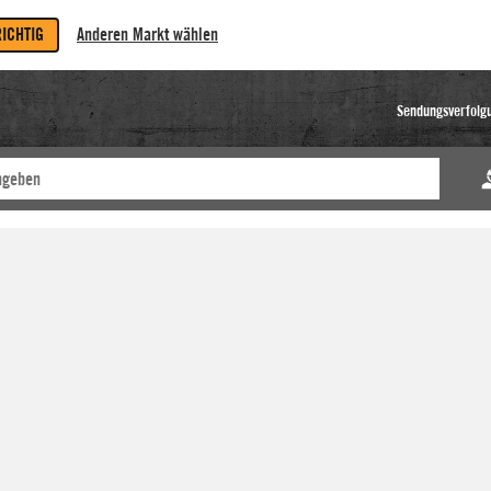
RICHTIG
Anderen Markt wählen
Sendungsverfolg