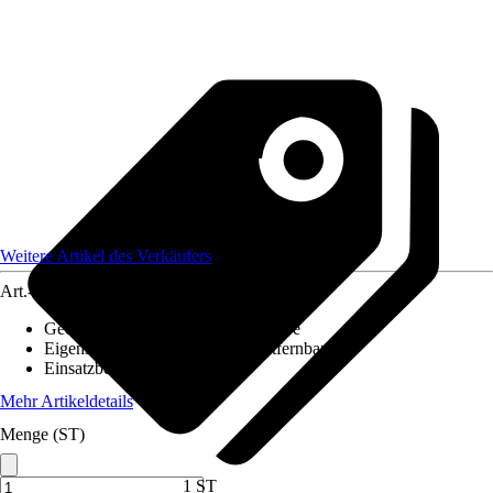
Weitere Artikel des Verkäufers
Art.-Nr.
12631554
Geeignet für Untergrund
:
Wandfarbe
Eigenschaften
:
Rückstandslos entfernbar
Einsatzbereich
:
Außen
Mehr Artikeldetails
Menge (ST)
1 ST