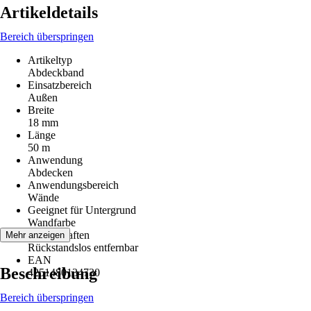
Artikeldetails
Bereich überspringen
Artikeltyp
Abdeckband
Einsatzbereich
Außen
Breite
18 mm
Länge
50 m
Anwendung
Abdecken
Anwendungsbereich
Wände
Geeignet für Untergrund
Wandfarbe
Eigenschaften
Mehr anzeigen
Rückstandslos entfernbar
EAN
Beschreibung
4251480134730
Bereich überspringen