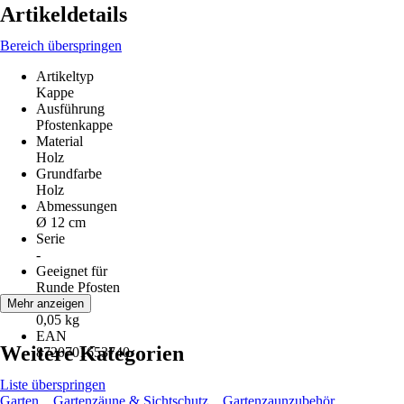
Artikeldetails
Bereich überspringen
Artikeltyp
Kappe
Ausführung
Pfostenkappe
Material
Holz
Grundfarbe
Holz
Abmessungen
Ø 12 cm
Serie
-
Geeignet für
Runde Pfosten
Gewicht
Mehr anzeigen
0,05 kg
EAN
Weitere Kategorien
8720701653740
Liste überspringen
Garten
Gartenzäune & Sichtschutz
Gartenzaunzubehör