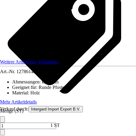
Weitere Artikel des Verkäufers
Art.-Nr.
12786145
Abmessungen
:
Ø 12 cm
Geeignet für
:
Runde Pfosten
Material
:
Holz
Mehr Artikeldetails
Verkauf durch:
Intergard Import Export B.V.
Menge (ST)
1 ST