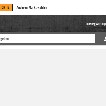
RICHTIG
Anderen Markt wählen
Sendungsverfolg