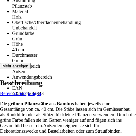
Ausführung
Pflanzstab
Material
Holz
Oberfläche/Oberflächenbehandlung
Unbehandelt
Grundfarbe
Grün
Höhe
40 cm
Durchmesser
0 mm
Einsatzbereich
Mehr anzeigen
Außen
Anwendungsbereich
Beschreibung
Garten
EAN
Bereich überspringen
4051623232343
Die
grünen Pflanzstäbe
aus
Bambus
haben jeweils eine
Gesamtlänge von ca. 40 cm. Die Stäbe lassen sich im Gemüseanbau
als Rankhilfe oder als Stütze für kleine Pflanzen verwenden. Durch die
grüne Farbe fallen sie im Garten weniger auf und fügen sich ins
Gesamtbild besser ein.Außerdem eignen sie sich für
Dekorationszwecke und Bastelarbeiten oder zum Straußbinden.