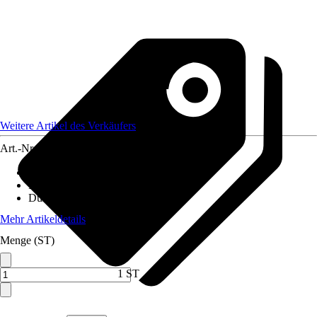
Weitere Artikel des Verkäufers
Art.-Nr.
12578646
Material
:
Holz
Höhe
:
40 cm
Durchmesser
:
0 mm
Mehr Artikeldetails
Menge (ST)
1 ST