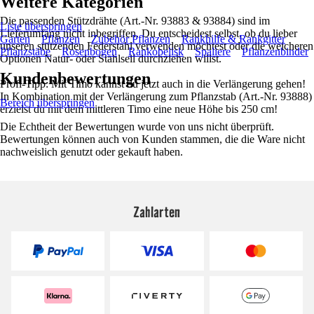
Weitere Kategorien
Die passenden Stützdrähte (Art.-Nr. 93883 & 93884) sind im
Liste überspringen
Lieferumfang nicht inbegriffen. Du entscheidest selbst, ob du lieber
Garten
Pflanzen
Zubehör Pflanzen
Rankhilfe & Rankgitter
unseren stützenden Federstahl verwenden möchtest oder die weicheren
Pflanzstäbe
Rosenbogen
Rankobelisk
Spaliere
Pflanzenbinder
Optionen Natur- oder Stahlseil durchziehen willst.
Kundenbewertungen
Profi-Tipp: Mit Timo kannst du jetzt auch in die Verlängerung gehen!
In Kombination mit der Verlängerung zum Pflanzstab (Art.-Nr. 93888)
Bereich überspringen
erzielst du mit dem mittleren Timo eine neue Höhe bis 250 cm!
Die Echtheit der Bewertungen wurde von uns nicht überprüft.
Bewertungen können auch von Kunden stammen, die die Ware nicht
nachweislich genutzt oder gekauft haben.
Zahlarten