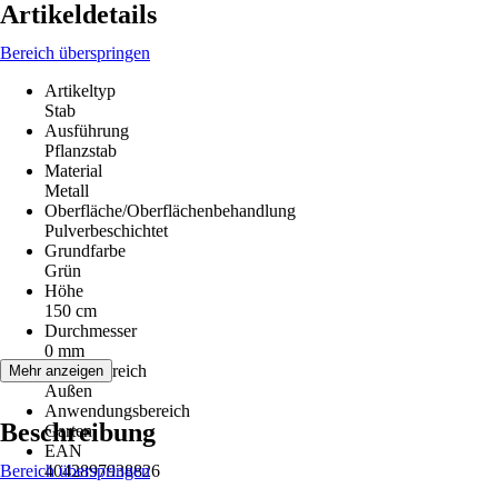
Artikeldetails
Bereich überspringen
Artikeltyp
Stab
Ausführung
Pflanzstab
Material
Metall
Oberfläche/Oberflächenbehandlung
Pulverbeschichtet
Grundfarbe
Grün
Höhe
150 cm
Durchmesser
0 mm
Einsatzbereich
Mehr anzeigen
Außen
Anwendungsbereich
Beschreibung
Garten
EAN
Bereich überspringen
4042897938826