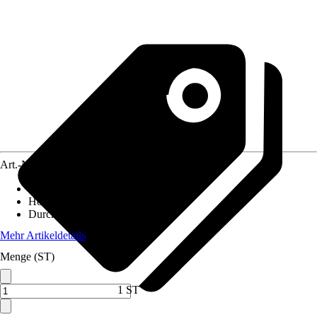
Art.-Nr.
12104418
Material
:
Metall
Höhe
:
150 cm
Durchmesser
:
0 mm
Mehr Artikeldetails
Menge (ST)
1 ST