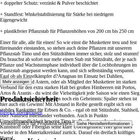
+ doppelter Schutz: verzinkt & Pulver beschichtet
+ Standfest: Winkelstabilisierung für Stärke bei niedrigem
Eigengewicht
+ plastikfreier Pflanzstab für Pflanzenhöhen von 200 cm bis 250 cm
Einer für alle, alle für einen! So wie einst die Musketiere treu und fest
füreinander einstanden, so stehen auch deine Pflanzen mit unserem
Pflanzstab Timo und den Stützdrähten immer sicher, stolz und stramm!
Du brauchst ab sofort nur mehr einen Stab mit Stützdraht, der je nach
Pflanze und Wachstumsphase individuell über die Lochbohrungen im
Pflanzstab angepasst werden kann, und sich selbstständig verspannt.
Egal ob als Einzelkämpfer d?Artagnan im Einsatz bei Dahlien,
Pfingstrosen, und Astern, oder als Mitglied der Musketiere im starken
Mehr anzeigen
Verbund für den extra starken Halt bei großen Himbeeren mit Portos,
Artos & Aramis - du wirst die Vielseitigkeit jede Saison wie einen Sieg
Produktsicherheit
feiern. Und psssssst! Wir teilen noch ein Geheimnis: Spalier stehen ist
hier auch ein Gewinn! Mit Abstand in Reihe gestellt ergibt sich ein
stabiles Rankgitter für Erbsen & Co. - egal ob mit Stützdraht, Stahlseil,
Bereich überspringen
oder Naturseil miteinander verbunden. Auch in Punkto
Umweltfreundlichkeit beweist Timo im Duell gegen Angebote aus
Verantwortlich für Produktsicherheit:
.
Siehe Herstellerinformationen
Kunststoff oder Fiberglas seine klare Überlegenheit. Hier geht alles
wieder in den Materialkreislauf zurück. Darauf ein dreifach kräftiges
Hurra!