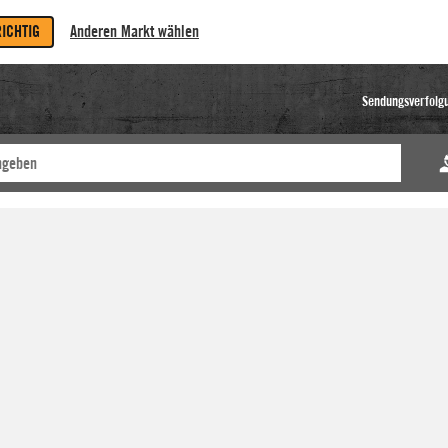
RICHTIG
Anderen Markt wählen
Sendungsverfolg