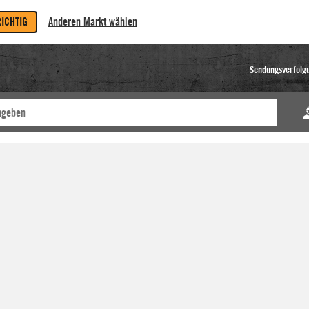
RICHTIG
Anderen Markt wählen
Sendungsverfolg