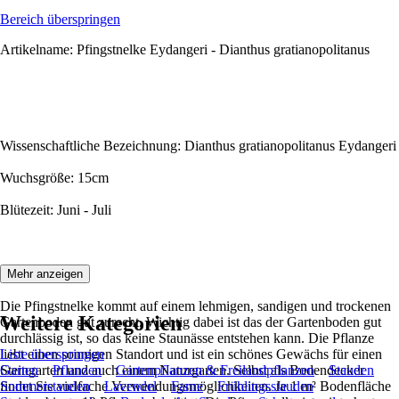
Bereich überspringen
Artikelname: Pfingstnelke Eydangeri - Dianthus gratianopolitanus
Wissenschaftliche Bezeichnung: Dianthus gratianopolitanus Eydangeri
Wuchsgröße: 15cm
Blütezeit: Juni - Juli
Beschreibung:
Mehr anzeigen
Die Pfingstnelke kommt auf einem lehmigen, sandigen und trockenen
Weitere Kategorien
Gartenboden gut zurecht. Wichtig dabei ist das der Gartenboden gut
durchlässig ist, so das keine Staunässe entstehen kann. Die Pflanze
liebt einen sonnigen Standort und ist ein schönes Gewächs für einen
Liste überspringen
Steingarten und auch einem Naturgarten. Selbst als Bodendecker
Garten
Pflanzen
Gartenpflanzen & Freilandpflanzen
Stauden
findet Sie vielfache Verwendungsmöglichkeiten. Je 1 m² Bodenfläche
Sommerstauden
Lavendel
Farne
Frühlingsstauden