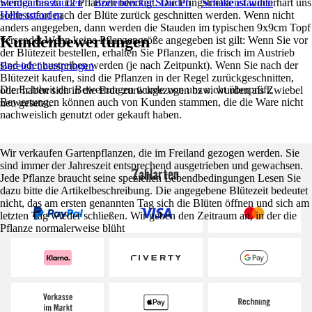
werden bis zu 12 Pflanzen benötigt. Die Pfingstnelke ist winterhart uns
Steingartenstauden
Bodendecker Stauden
Schattenstauden
sollte sofort nach der Blüte zurück geschnitten werden. Wenn nicht
Herbststauden
anders angegeben, dann werden die Stauden im typischen 9x9cm Topf
Kundenbewertungen
versendet.Wenn keine Pflanzengröße angegeben ist gilt: Wenn Sie vor
der Blütezeit bestellen, erhalten Sie Pflanzen, die frisch im Austrieb
sind oder austreiben werden (je nach Zeitpunkt). Wenn Sie nach der
Bereich überspringen
Blütezeit kaufen, sind die Pflanzen in der Regel zurückgeschnitten,
Die Echtheit der Bewertungen wurde von uns nicht überprüft.
oder haben sich in die Erde zurückgezogen bzw. wurden als Zwiebel
Bewertungen können auch von Kunden stammen, die die Ware nicht
neu gesetzt.
nachweislich genutzt oder gekauft haben.
Wir verkaufen Gartenpflanzen, die im Freiland gezogen werden. Sie
sind immer der Jahreszeit entsprechend ausgetrieben und gewachsen.
Zahlarten
Jede Pflanze braucht seine speziellen Lebendbedingungen Lesen Sie
dazu bitte die Artikelbeschreibung. Die angegebene Blütezeit bedeutet
nicht, das am ersten genannten Tag sich die Blüten öffnen und sich am
letzten Tag wieder schließen. Wir geben den Zeitraum an, in der die
Pflanze normalerweise blüht