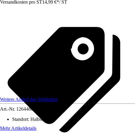
Versandkosten pro ST
14,99 €
*
/
ST
Weitere Artikel des Verkäufers
Art.-Nr.
12644801
Standort
:
Halbschatten
Mehr Artikeldetails