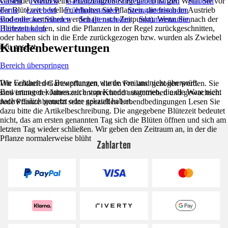
versendet.Wenn keine Pflanzengröße angegeben ist gilt: Wenn Sie vor
Garten
Pflanzen
Gartenpflanzen & Freilandpflanzen
Stauden
der Blütezeit bestellen, erhalten Sie Pflanzen, die frisch im Austrieb
Farne
Lavendel
Frühlingsstauden
Steingartenstauden
sind oder austreiben werden (je nach Zeitpunkt). Wenn Sie nach der
Bodendecker Stauden
Schattenstauden
Sommerstauden
Blütezeit kaufen, sind die Pflanzen in der Regel zurückgeschnitten,
Herbststauden
oder haben sich in die Erde zurückgezogen bzw. wurden als Zwiebel
Kundenbewertungen
neu gesetzt.
Bereich überspringen
Die Echtheit der Bewertungen wurde von uns nicht überprüft.
Wir verkaufen Gartenpflanzen, die im Freiland gezogen werden. Sie
Bewertungen können auch von Kunden stammen, die die Ware nicht
sind immer der Jahreszeit entsprechend ausgetrieben und gewachsen.
nachweislich genutzt oder gekauft haben.
Jede Pflanze braucht seine speziellen Lebendbedingungen Lesen Sie
dazu bitte die Artikelbeschreibung. Die angegebene Blütezeit bedeutet
nicht, das am ersten genannten Tag sich die Blüten öffnen und sich am
letzten Tag wieder schließen. Wir geben den Zeitraum an, in der die
Pflanze normalerweise blüht
Zahlarten