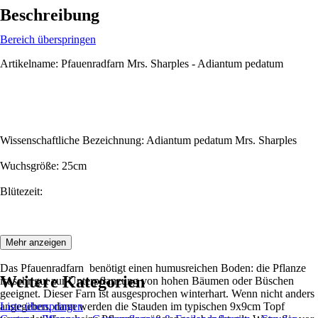
Beschreibung
Bereich überspringen
Artikelname: Pfauenradfarn Mrs. Sharples - Adiantum pedatum
Wissenschaftliche Bezeichnung: Adiantum pedatum Mrs. Sharples
Wuchsgröße: 25cm
Blütezeit:
Beschreibung:
Mehr anzeigen
Das Pfauenradfarn benötigt einen humusreichen Boden: die Pflanze
Weitere Kategorien
ist sehr gut zur Unterpflanzung von hohen Bäumen oder Büschen
geeignet. Dieser Farn ist ausgesprochen winterhart. Wenn nicht anders
angegeben, dann werden die Stauden im typischen 9x9cm Topf
Liste überspringen