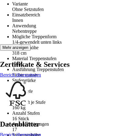
Variante
Ohne Setzstufen
Einsatzbereich
Innen
Anwendung
Nebentreppe
Mögliche Treppenform
1/4-gewendelt unten links
Geschoßhöhe
Mehr anzeigen
318 cm
Material Treppenstufen
Zertifikate & Services
Holz
Ausführung Treppenstufen
Bereich überspringen
Fichte massiv
Stufenstärke
3,2 cm
Stufentiefe
21 cm
Tragkraft je Stufe
160 kg
Anzahl Stufen
16 Stück
Datenblätter
Anzahl Steigungen
17
Bereich überspringen
Steigungshöhe