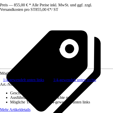
Preis — 855,00 € * Alle Preise inkl. MwSt. und ggf. zzgl.
Versandkosten pro ST
855,00 €
*
/
ST
Mögliche Treppenform
1/4-gewendelt unten links
1/4-gewendelt unten rechts
Art.-Nr.
8793638
Geschoßhöhe
:
318 cm
Ausführung Treppenstufen
:
Fichte massiv
Mögliche Treppenform
:
1/4-gewendelt unten links
Mehr Artikeldetails