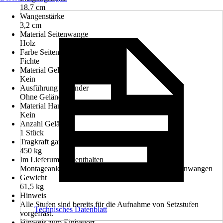
18,7 cm
Wangenstärke
3,2 cm
Material Seitenwange
Holz
Farbe Seitenwange
Fichte
Material Geländer
Kein
Ausführung Geländer
Ohne Geländer
Material Handlauf
Kein
Anzahl Geländer
1 Stück
Tragkraft ganze Treppe in kg/m²
450 kg
Im Lieferumfang enthalten
Montageanleitung, Montagematerial, Stufen, Treppenwangen
Gewicht
61,5 kg
Hinweis
Alle Stufen sind bereits für die Aufnahme von Setzstufen
Technisches Datenblatt
vorgefräst.
Hinweis zum Einbauort