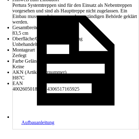
Pertura Systemtreppen sind für den Einsatz als Nebentreppen
vorgesehen und sind als Haupttreppe nicht zugelassen. Ein
Einbau muss vorab immer von der zuständigen Behörde geklärt
werden.
Gesamtbreite
83,5 cm
Oberfläche/Oberflächenbehandlung
Unbehandelt
Montageart
Zerlegt
Farbe Geländer
Keine
AKN (Artikelkurznummer)
H87C
EAN
4002605018288, 4306517165925
Aufbauanleitung