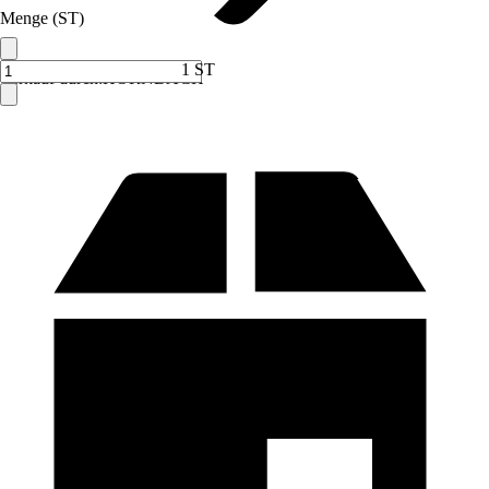
Menge (ST)
1 ST
Verkauf durch:
HORNBACH