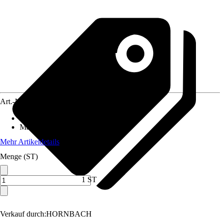
Art.-Nr.
12167737
Anwendungsbereich
:
Glas-Schiebetür
Materialspezifizierung
:
Edelstahl
Mehr Artikeldetails
Menge (ST)
1 ST
Verkauf durch:
HORNBACH