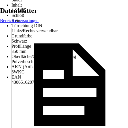
Inhalt
Datenblätter
1 Stück
Schloß
Bereich überspringen
Kein
Türrichtung DIN
Links/Rechts verwendbar
Grundfarbe
Schwarz
Profillänge
350 mm
Oberfläche/Oberflächenbehandlung
Pulverbeschichtet
AKN (Artikelkurznummer)
6WKG
EAN
4306516207398