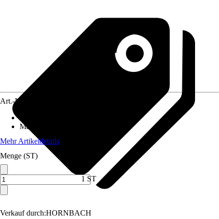
Art.-Nr.
12167726
Anwendungsbereich
:
Glas-Schiebetür
Materialspezifizierung
:
Edelstahl
Mehr Artikeldetails
Menge (ST)
1 ST
Verkauf durch:
HORNBACH