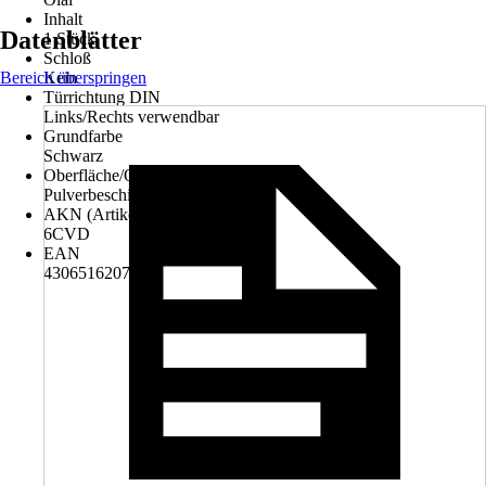
Inhalt
Datenblätter
1 Stück
Schloß
Bereich überspringen
Kein
Türrichtung DIN
Links/Rechts verwendbar
Grundfarbe
Schwarz
Oberfläche/Oberflächenbehandlung
Pulverbeschichtet
AKN (Artikelkurznummer)
6CVD
EAN
4306516207374