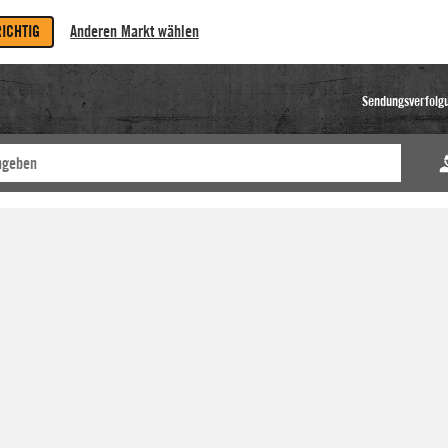
RICHTIG
Anderen Markt wählen
Sendungsverfolg