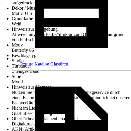
aufgedruckte Motiv befindet sich auf der Bandseite
Dekor / Muster
Motiv, Uni
Grundfarbe
Weiß
Hinweis zur Farbgebung
Abweichungen in Farbe/Struktur zum Original sind aufgrund
von Farbschwankungen bei der Darstellung möglich
Motiv
Butterfly 06
Beschlagstyp
Studio
Pertura Katalog Glastüren
Türbänder
2-teiliges Band
Serie
Mynd
Hinweis zur Montage
Nutzen Sie für die Montage unseren Montageservice durch
einen Fachmann. Informieren Sie sich unverbindlich bei unseren
Fachverkäufern im Markt.
Nicht im Lieferumfang enthalten
Glastürbeschlag, Zarge
Oberfläche/Oberflächenbehandlung
Digitaldruck
AKN (Artikelkurznummer)