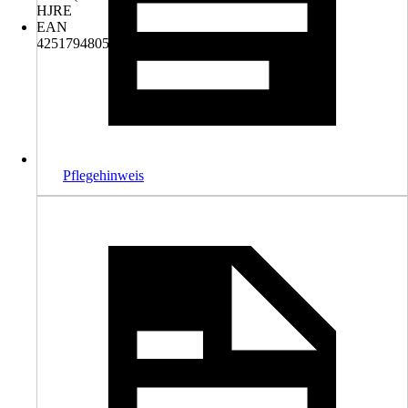
HJRE
EAN
4251794805296, 4260441955291
Pflegehinweis