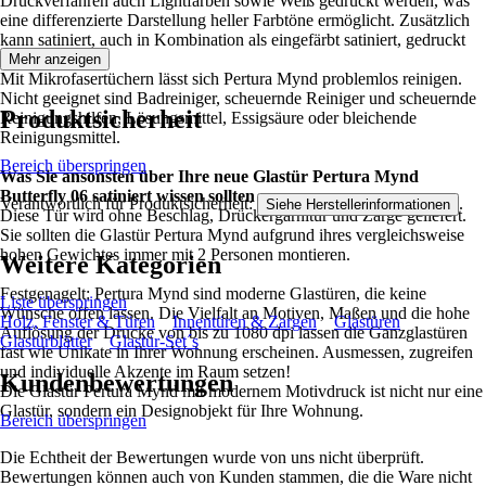
Druckverfahren auch Lightfarben sowie Weiß gedruckt werden, was
eine differenzierte Darstellung heller Farbtöne ermöglicht. Zusätzlich
kann satiniert, auch in Kombination als eingefärbt satiniert, gedruckt
werden.
Mehr anzeigen
Mit Mikrofasertüchern lässt sich Pertura Mynd problemlos reinigen.
Nicht geeignet sind Badreiniger, scheuernde Reiniger und scheuernde
Produktsicherheit
Reinigungshilfen, Lösungsmittel, Essigsäure oder bleichende
Reinigungsmittel.
Bereich überspringen
Was Sie ansonsten über Ihre neue Glastür Pertura Mynd
Butterfly 06 satiniert wissen sollten
Verantwortlich für Produktsicherheit:
.
Siehe Herstellerinformationen
Diese Tür wird ohne Beschlag, Drückergarnitur und Zarge geliefert.
Sie sollten die Glastür Pertura Mynd aufgrund ihres vergleichsweise
hohen Gewichtes immer mit 2 Personen montieren.
Weitere Kategorien
Festgenagelt: Pertura Mynd sind moderne Glastüren, die keine
Liste überspringen
Wünsche offen lassen. Die Vielfalt an Motiven, Maßen und die hohe
Holz, Fenster & Türen
Innentüren & Zargen
Glastüren
Auflösung der Drucke von bis zu 1080 dpi lassen die Ganzglastüren
Glastürblätter
Glastür-Set´s
fast wie Unikate in Ihrer Wohnung erscheinen. Ausmessen, zugreifen
und individuelle Akzente im Raum setzen!
Kundenbewertungen
Die Glastür Pertura Mynd mit modernem Motivdruck ist nicht nur eine
Glastür, sondern ein Designobjekt für Ihre Wohnung.
Bereich überspringen
Die Echtheit der Bewertungen wurde von uns nicht überprüft.
Bewertungen können auch von Kunden stammen, die die Ware nicht