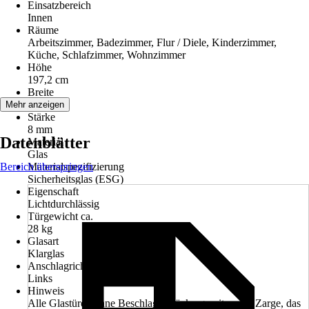
Einsatzbereich
Innen
Räume
Arbeitszimmer, Badezimmer, Flur / Diele, Kinderzimmer,
Küche, Schlafzimmer, Wohnzimmer
Höhe
197,2 cm
Breite
70,9 cm
Mehr anzeigen
Stärke
8 mm
Datenblätter
Material
Glas
Bereich überspringen
Materialspezifizierung
Sicherheitsglas (ESG)
Eigenschaft
Lichtdurchlässig
Türgewicht ca.
28 kg
Glasart
Klarglas
Anschlagrichtung
Links
Hinweis
Alle Glastüren ohne Beschlag, Drückergarnitur und Zarge, das