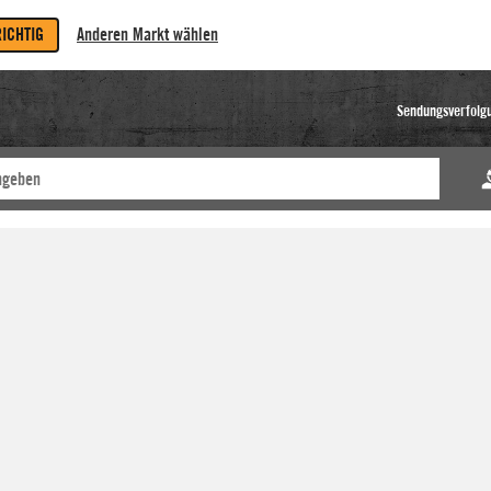
RICHTIG
Anderen Markt wählen
Sendungsverfolg