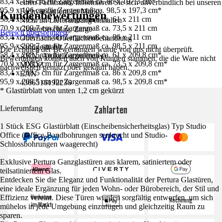
83,4 x 196 cm für Zargenmaß ca. 86 x 197,3 cm*
einen Fachmann. Informieren Sie sich unverbindlich bei unseren
95,9 x 196 cm für Zargenmaß ca. 98,5 x 197,3 cm*
Fachverkäufern im Markt.
Kundenbewertungen
58,4 x 209,7 cm für Zargenmaß ca. 61 x 211 cm
Nicht im Lieferumfang enthalten
70,9 x 209,7 cm für Zargenmaß ca. 73,5 x 211 cm
Glastürbeschlag, Zarge
Bereich überspringen
83,4 x 209,7 cm für Zargenmaß ca. 86 x 211 cm
Oberfläche/Oberflächenbehandlung
95,9 x 209,7 cm für Zargenmaß ca. 98,5 x 211 cm
Sandgestrahlt
Die Echtheit der Bewertungen wurde von uns nicht überprüft.
58,4 x 208,5 cm für Zargenmaß ca. 61 x 209,8 cm*
AKN (Artikelkurznummer)
Bewertungen können auch von Kunden stammen, die die Ware nicht
70,9 x 208,5 cm für Zargenmaß ca. 73,5 x 209,8 cm*
MXDZ
nachweislich genutzt oder gekauft haben.
83,4 x 208,5 cm für Zargenmaß ca. 86 x 209,8 cm*
EAN
95,9 x 208,5 cm für Zargenmaß ca. 98,5 x 209,8 cm*
4306516192236
* Glastürblatt von unten 1,2 cm gekürzt
Zahlarten
Lieferumfang
1 Stück ESG Glastürblatt (Einscheibensicherheitsglas) Typ Studio
Office (Office-Bandbohrungen senkrecht und Studio-
Schlossbohrungen waagerecht)
Exklusive Pertura Ganzglastüren aus klarem, satiniertem oder
teilsatiniertem Glas.
Entdecken Sie die Eleganz und Funktionalität der Pertura Glastüren,
eine ideale Ergänzung für jeden Wohn- oder Bürobereich, der Stil und
Effizienz vereint. Diese Türen wurden sorgfältig entworfen, um sich
mühelos in jede Umgebung einzufügen und gleichzeitig Raum zu
sparen.