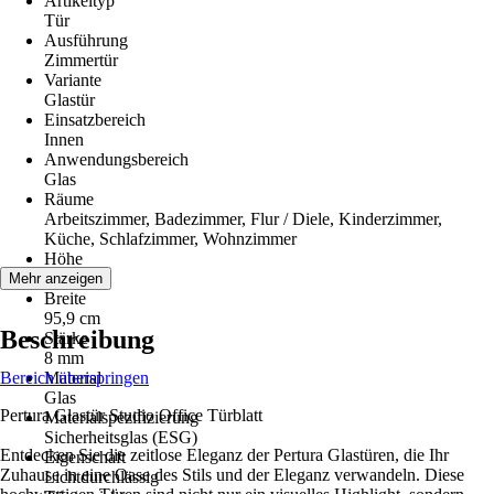
Artikeltyp
Tür
Ausführung
Zimmertür
Variante
Glastür
Einsatzbereich
Innen
Anwendungsbereich
Glas
Räume
Arbeitszimmer, Badezimmer, Flur / Diele, Kinderzimmer,
Küche, Schlafzimmer, Wohnzimmer
Höhe
209,7 cm
Mehr anzeigen
Breite
95,9 cm
Beschreibung
Stärke
8 mm
Bereich überspringen
Material
Glas
Pertura Glastür Studio Office Türblatt
Materialspezifizierung
Sicherheitsglas (ESG)
Entdecken Sie die zeitlose Eleganz der Pertura Glastüren, die Ihr
Eigenschaft
Zuhause in eine Oase des Stils und der Eleganz verwandeln. Diese
Lichtdurchlässig