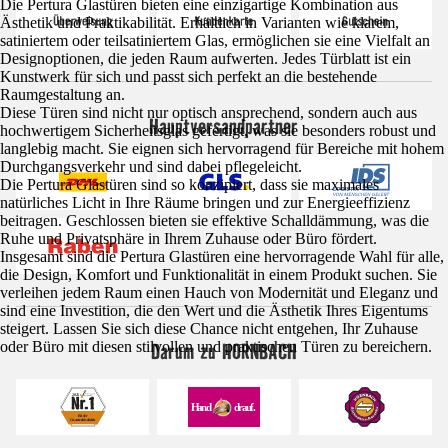
Die Pertura Glastüren bieten eine einzigartige Kombination aus
Ästhetik und Praktikabilität. Erhältlich in Varianten wie klarem,
satiniertem oder teilsatiniertem Glas, ermöglichen sie eine Vielfalt an
Designoptionen, die jeden Raum aufwerten. Jedes Türblatt ist ein
Kunstwerk für sich und passt sich perfekt an die bestehende
Raumgestaltung an.
Diese Türen sind nicht nur optisch ansprechend, sondern auch aus
Hauptversandpartner
hochwertigem Sicherheitsglas gefertigt, was sie besonders robust und
langlebig macht. Sie eignen sich hervorragend für Bereiche mit hohem
Durchgangsverkehr und sind dabei pflegeleicht.
Die Pertura Glastüren sind so konzipiert, dass sie maximales
natürliches Licht in Ihre Räume bringen und zur Energieeffizienz
beitragen. Geschlossen bieten sie effektive Schalldämmung, was die
Ruhe und Privatsphäre in Ihrem Zuhause oder Büro fördert.
Insgesamt sind die Pertura Glastüren eine hervorragende Wahl für alle,
die Design, Komfort und Funktionalität in einem Produkt suchen. Sie
verleihen jedem Raum einen Hauch von Modernität und Eleganz und
sind eine Investition, die den Wert und die Ästhetik Ihres Eigentums
steigert. Lassen Sie sich diese Chance nicht entgehen, Ihr Zuhause
Darum zu HORNBACH
oder Büro mit diesen stilvollen und praktischen Türen zu bereichern.