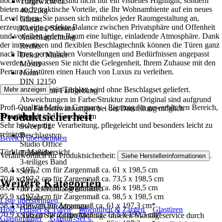
hochwertigen Türen sind nicht nur ein visuelles Highlight, sondern
Türgewicht ca.
bieten auch praktische Vorteile, die Ihr Wohnambiente auf ein neues
40,22 kg
Level heben. Sie passen sich mühelos jeder Raumgestaltung an,
Glasart
erzeugen eine perfekte Balance zwischen Privatsphäre und Offenheit
Klarglas, Satinato
und verleihen jedem Raum eine luftige, einladende Atmosphäre. Dank
Anschlagrichtung
der innovativen und flexiblen Beschlagtechnik können die Türen ganz
Rechts
nach Ihren persönlichen Vorstellungen und Bedürfnissen angepasst
Dekor / Muster
werden. Verpassen Sie nicht die Gelegenheit, Ihrem Zuhause mit den
Muster
Pertura Glastüren einen Hauch von Luxus zu verleihen.
Norm
DIN 12150
Das Pertura Glastür Türblatt wird ohne Beschlagset geliefert.
Mehr anzeigen
Hinweis zur Farbgebung
Abweichungen in Farbe/Struktur zum Original sind aufgrund
Profi-Qualität Made in Germany - Eignung für gewerblichen Bereich,
von Farbschwankungen bei der Darstellung möglich
Produktsicherheit
Privatbereich inkl. Feuchtraum
Motiv
Sehr hochwertige Verarbeitung, pflegeleicht und besonders leicht zu
Sweep 01
reinigen
Beschlagstyp
Bereich überspringen
Studio Office
Türblatt-Maßübersicht
Türbänder
Verantwortlich für Produktsicherheit:
.
Siehe Herstellerinformationen
3-teiliges Band
58,4 x 197,2 cm für Zargenmaß ca. 61 x 198,5 cm
Serie
70,9 x 197,2 cm für Zargenmaß ca. 73,5 x 198,5 cm
Glera
Weitere Kategorien
83,4 x 197,2 cm für Zargenmaß ca. 86 x 198,5 cm
Im Lieferumfang enthalten
95,9 x 197,2 cm für Zargenmaß ca. 98,5 x 198,5 cm
Glastür
Liste überspringen
58,4 x 196 cm für Zargenmaß ca. 61 x 197,3 cm*
Hinweis zur Montage
Holz, Fenster & Türen
Innentüren & Zargen
Glastüren
70,9 x 196 cm für Zargenmaß ca. 73,5 x 197,3 cm*
Nutzen Sie für die Montage unseren Montageservice durch
Glastürblätter
Glastür-Set´s