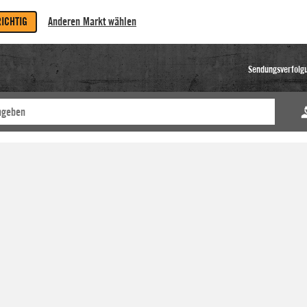
RICHTIG
Anderen Markt wählen
Sendungsverfolg