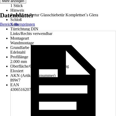
Inhalt
Mehr anzeigen
1 Stück
Hinweis
Datenblätter
Passend zu Pertur Glasschiebetür Komplettset´s Glera
Schloß
Bereich überspringen
Kein
Türrichtung DIN
Links/Rechts verwendbar
Montageart
Wandmontage
Grundfarbe
Edelstahl
Profillänge
2.000 mm
Oberfläche/Oberflächenbehandlung
Eloxiert
AKN (Artikelkurznummer)
89W7
EAN
4306516207305