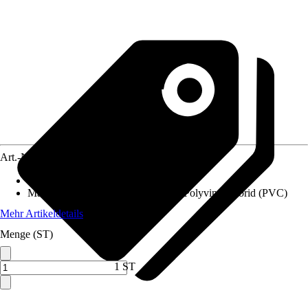
Art.-Nr.
12154305
Anwendungsbereich
:
Glas-Schiebetür
Materialspezifizierung
:
Aluminium, Polyvinylchlorid (PVC)
Mehr Artikeldetails
Menge (ST)
1 ST