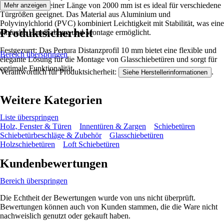
Korrosion. Mit einer Länge von 2000 mm ist es ideal für verschiedene
Mehr anzeigen
Türgrößen geeignet. Das Material aus Aluminium und
Polyvinylchlorid (PVC) kombiniert Leichtigkeit mit Stabilität, was eine
Produktsicherheit
einfache Handhabung und Montage ermöglicht.
Festgezurrt: Das Pertura Distanzprofil 10 mm bietet eine flexible und
Bereich überspringen
elegante Lösung für die Montage von Glasschiebetüren und sorgt für
optimale Funktionalität.
Verantwortlich für Produktsicherheit:
.
Siehe Herstellerinformationen
Weitere Kategorien
Liste überspringen
Holz, Fenster & Türen
Innentüren & Zargen
Schiebetüren
Schiebetürbeschläge & Zubehör
Glasschiebetüren
Holzschiebetüren
Loft Schiebetüren
Kundenbewertungen
Bereich überspringen
Die Echtheit der Bewertungen wurde von uns nicht überprüft.
Bewertungen können auch von Kunden stammen, die die Ware nicht
nachweislich genutzt oder gekauft haben.