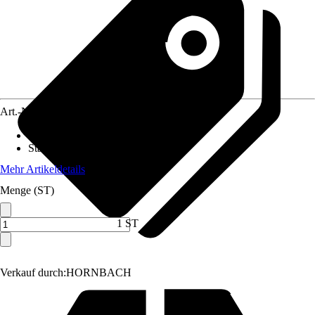
Art.-Nr.
1970656
Erntezeit
:
Juli, August, September
Standort
:
Sonne, Halbschatten
Mehr Artikeldetails
Menge (ST)
1 ST
Verkauf durch:
HORNBACH