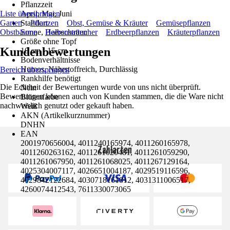
Pflanzzeit
Liste überspringen
April, Mai, Juni
Garten
Standort
Pflanzen
Obst, Gemüse & Kräuter
Gemüsepflanzen
Obstbäume
Sonne, Halbschatten
Beerensträucher
Erdbeerpflanzen
Kräuterpflanzen
Größe ohne Topf
Kundenbewertungen
10 cm - 15 cm
Bodenverhältnisse
Humos, Nährstoffreich, Durchlässig
Bereich überspringen
Rankhilfe benötigt
Die Echtheit der Bewertungen wurde von uns nicht überprüft.
Nein
Bewertungen können auch von Kunden stammen, die die Ware nicht
Blütenfarbe
nachweislich genutzt oder gekauft haben.
Weiß
AKN (Artikelkurznummer)
DNHN
EAN
2001970656004, 4011240165974, 4011260165978,
Zahlarten
4011260263162, 4011261020481, 4011261059290,
4011261067950, 4011261068025, 4011267129164,
4025304007117, 4026651004187, 4029519116596,
4029842122684, 4030718161812, 4031311006517,
4260074412543, 7611330073065