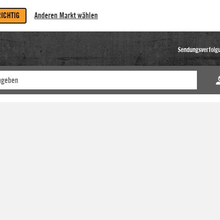
RICHTIG
Anderen Markt wählen
Sendungsverfolg